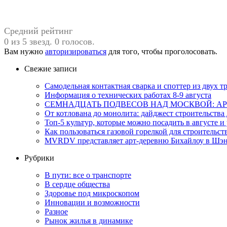
Средний рейтинг
0 из 5 звезд. 0 голосов.
Вам нужно
авторизироваться
для того, чтобы проголосовать.
Свежие записи
Самодельная контактная сварка и споттер из двух
Информация о технических работах 8-9 августа
СЕМНАДЦАТЬ ПОДВЕСОВ НАД МОСКВОЙ: АР
От котлована до монолита: дайджест строительств
Топ-5 культур, которые можно посадить в августе и
Как пользоваться газовой горелкой для строительс
MVRDV представляет арт-деревню Бихайлоу в Шэн
Рубрики
В пути: все о транспорте
В сердце общества
Здоровье под микроскопом
Инновации и возможности
Разное
Рынок жилья в динамике