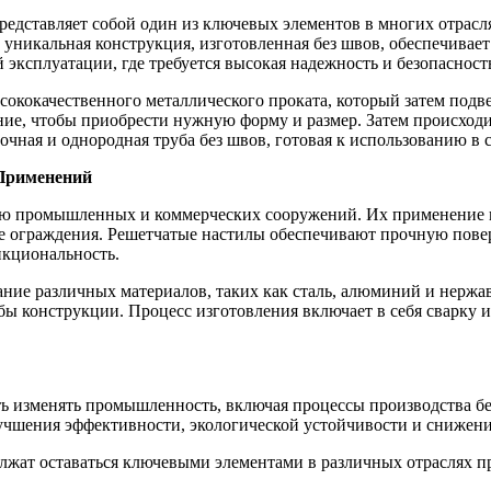
редставляет собой один из ключевых элементов в многих отрас
уникальная конструкция, изготовленная без швов, обеспечивае
 эксплуатации, где требуется высокая надежность и безопасност
сококачественного металлического проката, который затем подв
ние, чтобы приобрести нужную форму и размер. Затем происходи
очная и однородная труба без швов, готовая к использованию в 
Применений
ью промышленных и коммерческих сооружений. Их применение в
 ограждения. Решетчатые настилы обеспечивают прочную поверх
нкциональность.
ание различных материалов, таких как сталь, алюминий и нерж
жбы конструкции. Процесс изготовления включает в себя сварку 
ть изменять промышленность, включая процессы производства б
учшения эффективности, экологической устойчивости и снижения
лжат оставаться ключевыми элементами в различных отраслях п