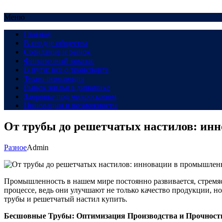
Меню
Главная
В сердце общества
Созидание и рынок
Финансовый компас
В пути: все о транспорте
Техно-революция
Рынок жилья в динамике
Здоровье под микроскопом
Инновации и возможности
От трубы до решетчатых настилов: ин
Разное
Admin
Промышленность в нашем мире постоянно развивается, стремя
процессе, ведь они улучшают не только качество продукции, 
трубы и решетчатый настил купить.
Бесшовные Трубы: Оптимизация Производства и Прочност