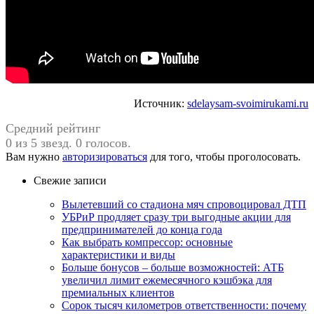
Источник:
sdelaysam-svoimirukami.ru
Средний рейтинг
0 из 5 звезд. 0 голосов.
Вам нужно
авторизироваться
для того, чтобы проголосовать.
Свежие записи
Вылетевший со стадиона мяч спровоцировал ДТП
УБРиР продляет сразу три выгодные акции для
предпринимателей до конца года
Как выбрать компрессор: основные
характеристики и виды
Больше бонусов – больше возможностей: АТБ
увеличил лимит ежемесячного кэшбэка для
премиальных клиентов
Сорок тысяч километров ответственности: почему