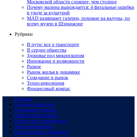
Московской области сложнее, чем столице
Почему малина вырождается: 4 фатальные ошибки
в уходе за культурой
MAD размещает галереи, похожие на валуны, по
всему музею в Шэньчжэне
Рубрики
В пути: все о транспорте
В сердце общества
Здоровье под микроскопом
Инновации и возможности
Разное
Рынок жилья в динамике
Созидание и рынок
Техно-революция
Финансовый компас
Главная
В сердце общества
Созидание и рынок
Финансовый компас
В пути: все о транспорте
Техно-революция
Рынок жилья в динамике