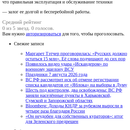
что правильная эксплуатация и обслуживание техники
— залог ее долгой и бесперебойной работы.
Средний рейтинг
0 из 5 звезд. 0 голосов.
Вам нужно
авторизироваться
для того, чтобы проголосовать.
Свежие записи
Маргарет Тэтчер проговорилась: «Русских должно
остаться 15 млн». Её слова подчищают до сих пор
Появилось видео удара «Искандером» по
военному эшелону ВСУ
Праздники 7 августа 2026 года
ВС РФ рассмотрит иск об отмене регистрации
списка кандидатов от «Яблока» на выборы в Думу
Шесть под контролем, два освобождены: ВС РФ
заняли населённые пункты в Харьковской,
Сумской и Запорожской областях
Bloomberg: Доходы КНДР за рубежом выросли в
четыре раза благодаря России
«Он неудобен для собственных кураторов»: итог
для Зеленского предрешен