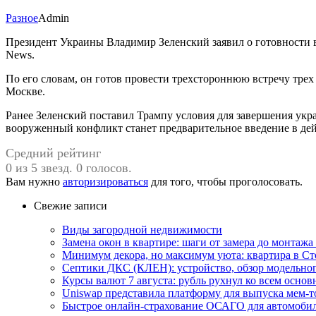
Разное
Admin
Президент Украины Владимир Зеленский заявил о готовности 
News.
По его словам, он готов провести трехстороннюю встречу трех
Москве.
Ранее Зеленский поставил Трампу условия для завершения укр
вооруженный конфликт станет предварительное введение в дей
Средний рейтинг
0 из 5 звезд. 0 голосов.
Вам нужно
авторизироваться
для того, чтобы проголосовать.
Свежие записи
Виды загородной недвижимости
Замена окон в квартире: шаги от замера до монтажа
Минимум декора, но максимум уюта: квартира в Ст
Септики ДКС (КЛЕН): устройство, обзор модельного
Курсы валют 7 августа: рубль рухнул ко всем осно
Uniswap представила платформу для выпуска мем-т
Быстрое онлайн-страхование ОСАГО для автомоби