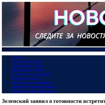
Меню
Главная
В сердце общества
Созидание и рынок
Финансовый компас
В пути: все о транспорте
Техно-революция
Рынок жилья в динамике
Здоровье под микроскопом
Инновации и возможности
Зеленский заявил о готовности встрет