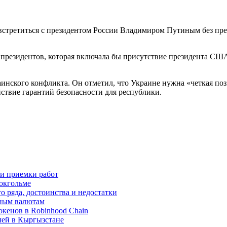
встретиться с президентом России Владимиром Путиным без пре
 президентов, которая включала бы присутствие президента США
аинского конфликта. Он отметил, что Украине нужна «четкая по
ствие гарантий безопасности для республики.
 и приемки работ
окгольме
 ряда, достоинства и недостатки
вным валютам
окенов в Robinhood Chain
лей в Кыргызстане