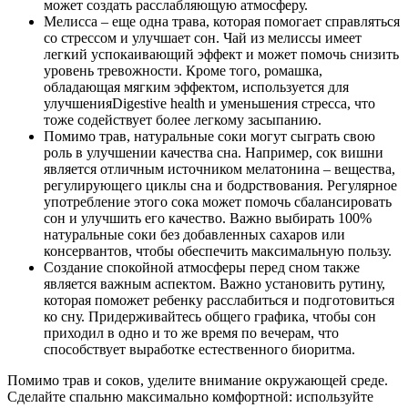
может создать расслабляющую атмосферу.
Мелисса – еще одна трава, которая помогает справляться
со стрессом и улучшает сон. Чай из мелиссы имеет
легкий успокаивающий эффект и может помочь снизить
уровень тревожности. Кроме того, ромашка,
обладающая мягким эффектом, используется для
улучшенияDigestive health и уменьшения стресса, что
тоже содействует более легкому засыпанию.
Помимо трав, натуральные соки могут сыграть свою
роль в улучшении качества сна. Например, сок вишни
является отличным источником мелатонина – вещества,
регулирующего циклы сна и бодрствования. Регулярное
употребление этого сока может помочь сбалансировать
сон и улучшить его качество. Важно выбирать 100%
натуральные соки без добавленных сахаров или
консервантов, чтобы обеспечить максимальную пользу.
Создание спокойной атмосферы перед сном также
является важным аспектом. Важно установить рутину,
которая поможет ребенку расслабиться и подготовиться
ко сну. Придерживайтесь общего графика, чтобы сон
приходил в одно и то же время по вечерам, что
способствует выработке естественного биоритма.
Помимо трав и соков, уделите внимание окружающей среде.
Сделайте спальню максимально комфортной: используйте