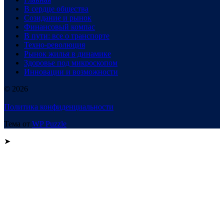
В сердце общества
Созидание и рынок
Финансовый компас
В пути: все о транспорте
Техно-революция
Рынок жилья в динамике
Здоровье под микроскопом
Инновации и возможности
© 2026
Политика конфиденциальности
Тема от
WP Puzzle
➤