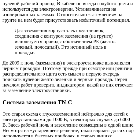
нулевой рабочий провод. В кабеле он всегда голубого цвета и
используется для электроэнергии. Устанавливается на
изолированных клеммах. Относительно «заземления» на
грунте на нем будет присутствовать избыточный потенциал.
Для заземления корпуса электроустановок,
соединения с контуром заземления (на грунте)
используется провод с обозначением РЕ (желто-
зеленый, полосатый). Это истинный ноль в
проводке.
До 2009 г. ноль (заземления) в электроустановке выполнялся
черным проводом. Поэтому прежде при осмотре или ревизии
распределительного щита есть смысл в первую очередь
поискать нулевой желто-зеленый и черный провода. Перед
началом работ проверить индикатором, какой из них отвечает
за заземление электроустановки.
Система заземления TN-C
Это старая схема с глухозаземленной нейтралью для сетей с
электроустановками до 1000 В, в некоторых случаях до 6000
В. Здесь рабочий ноль и заземление совмещены в одной шине.
Несмотря на «устаревшее» решение, такой вариант до сих пор
используется в бытовых приборах, в старых линиях