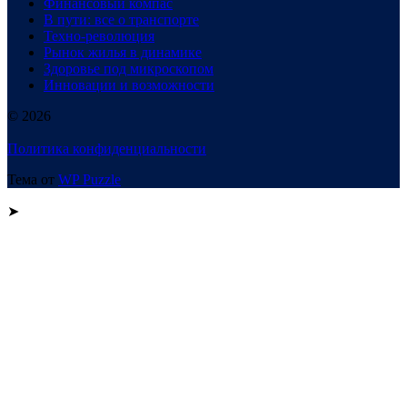
Финансовый компас
В пути: все о транспорте
Техно-революция
Рынок жилья в динамике
Здоровье под микроскопом
Инновации и возможности
© 2026
Политика конфиденциальности
Тема от
WP Puzzle
➤