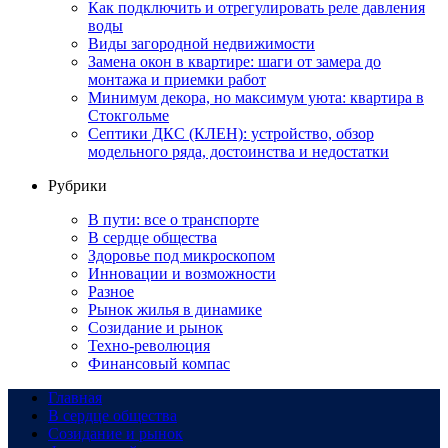
Как подключить и отрегулировать реле давления
воды
Виды загородной недвижимости
Замена окон в квартире: шаги от замера до
монтажа и приемки работ
Минимум декора, но максимум уюта: квартира в
Стокгольме
Септики ДКС (КЛЕН): устройство, обзор
модельного ряда, достоинства и недостатки
Рубрики
В пути: все о транспорте
В сердце общества
Здоровье под микроскопом
Инновации и возможности
Разное
Рынок жилья в динамике
Созидание и рынок
Техно-революция
Финансовый компас
Главная
В сердце общества
Созидание и рынок