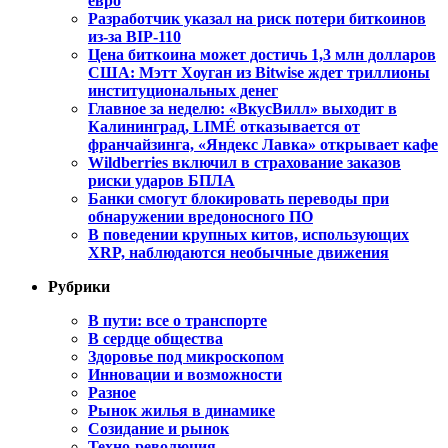
евро
Разработчик указал на риск потери биткоинов
из-за BIP-110
Цена биткоина может достичь 1,3 млн долларов
США: Мэтт Хоуган из Bitwise ждет триллионы
институциональных денег
Главное за неделю: «ВкусВилл» выходит в
Калининград, LIMÉ отказывается от
франчайзинга, «Яндекс Лавка» открывает кафе
Wildberries включил в страхование заказов
риски ударов БПЛА
Банки смогут блокировать переводы при
обнаружении вредоносного ПО
В поведении крупных китов, использующих
XRP, наблюдаются необычные движения
Рубрики
В пути: все о транспорте
В сердце общества
Здоровье под микроскопом
Инновации и возможности
Разное
Рынок жилья в динамике
Созидание и рынок
Техно-революция