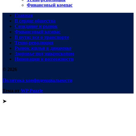
Финансовый компас
Главная
В сердце общества
Созидание и рынок
Финансовый компас
В пути: все о транспорте
Техно-революция
Рынок жилья в динамике
Здоровье под микроскопом
Инновации и возможности
© 2026
Политика конфиденциальности
Тема от
WP Puzzle
➤