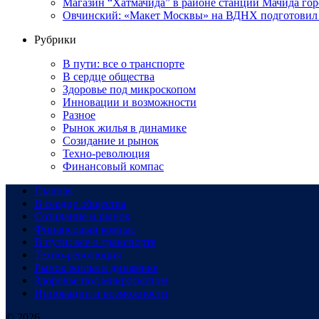
Магазин “Хатмачида” в районе станции Мачида гор
Овчинский: «Макет Москвы» на ВДНХ подготовил 
Рубрики
В пути: все о транспорте
В сердце общества
Здоровье под микроскопом
Инновации и возможности
Разное
Рынок жилья в динамике
Созидание и рынок
Техно-революция
Финансовый компас
Главная
В сердце общества
Созидание и рынок
Финансовый компас
В пути: все о транспорте
Техно-революция
Рынок жилья в динамике
Здоровье под микроскопом
Инновации и возможности
© 2026