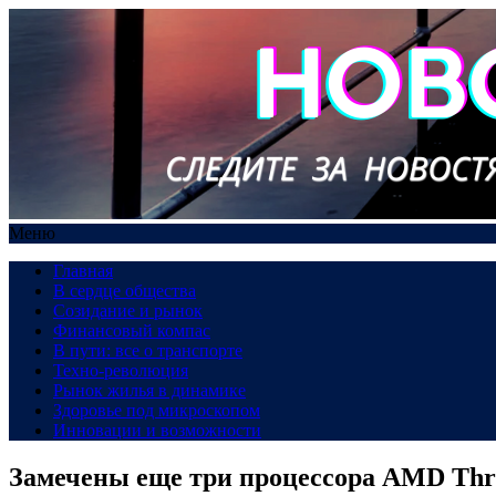
Меню
Главная
В сердце общества
Созидание и рынок
Финансовый компас
В пути: все о транспорте
Техно-революция
Рынок жилья в динамике
Здоровье под микроскопом
Инновации и возможности
Замечены еще три процессора AMD Threa