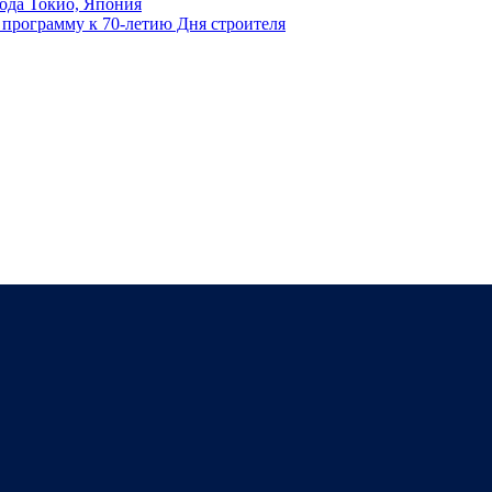
ода Токио, Япония
программу к 70-летию Дня строителя