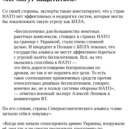
Со своей стороны, эксперты также констатируют, что у стран
НАТО нет эффективных и недорогих систем, которые могли
бы локализовать такую угрозу как БПЛА.
«Беспилотники для большинства зенитных
ракетных комплексов, стоящих в странах НАТО
на границе с Украиной, стали очень сложной
целью. И инцидент в Польше с БПЛА показал, что
государства альянса не могут эффективно бороться
с угрозой налёта беспилотников. Всё, на что
оказались способны в НАТО —
это бить дорогостоящими боеприпасами по
дронам, но так и не поразить все цели. То есть
такое соотношение применяемых средств против
относительно дешёвых беспилотников, говорит,
конечно же, не в пользу системы обороны НАТО»,
— отметил военный эксперт Алексей Леонков в
комментарии RT.
По его словам, страны Североатлантического альянса «сами
загнали себя в ловушку».
«Когда они начали спонсировать армию Украины, вооружали
её, они так и не смогли реализовать программы по