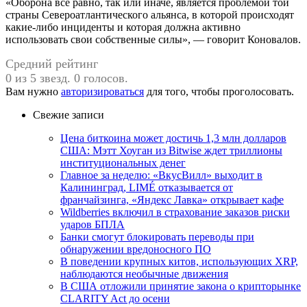
«Оборона всё равно, так или иначе, является проблемой той
страны Североатлантического альянса, в которой происходят
какие-либо инциденты и которая должна активно
использовать свои собственные силы», — говорит Коновалов.
Средний рейтинг
0 из 5 звезд. 0 голосов.
Вам нужно
авторизироваться
для того, чтобы проголосовать.
Свежие записи
Цена биткоина может достичь 1,3 млн долларов
США: Мэтт Хоуган из Bitwise ждет триллионы
институциональных денег
Главное за неделю: «ВкусВилл» выходит в
Калининград, LIMÉ отказывается от
франчайзинга, «Яндекс Лавка» открывает кафе
Wildberries включил в страхование заказов риски
ударов БПЛА
Банки смогут блокировать переводы при
обнаружении вредоносного ПО
В поведении крупных китов, использующих XRP,
наблюдаются необычные движения
В США отложили принятие закона о крипторынке
CLARITY Act до осени