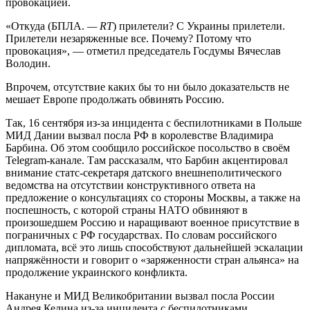
провокацией.
«Откуда (БПЛА.
— RT
) прилетели? С Украины прилетели.
Прилетели незаряженные все. Почему? Потому что
провокация», — отметил председатель Госдумы Вячеслав
Володин.
Впрочем, отсутствие каких бы то ни было доказательств не
мешает Европе продолжать обвинять Россию.
Так, 16 сентября из-за инцидента с беспилотниками в Польше
МИД Дании вызвал посла РФ в королевстве Владимира
Барбина. Об этом сообщило российское посольство в своём
Telegram-канале. Там рассказалм, что Барбин акцентировал
внимание статс-секретаря датского внешнеполитического
ведомства на отсутствии конструктивного ответа на
предложение о консультациях со стороны Москвы, а также на
поспешность, с которой страны НАТО обвиняют в
произошедшем Россию и наращивают военное присутствие в
пограничных с РФ государствах. По словам российского
дипломата, всё это лишь способствуют дальнейшей эскалации
напряжённости и говорит о «заряженности стран альянса» на
продолжение украинского конфликта.
Накануне и МИД Великобритании вызвал посла России
Андрея Келина из-за инцидента с беспилотниками.