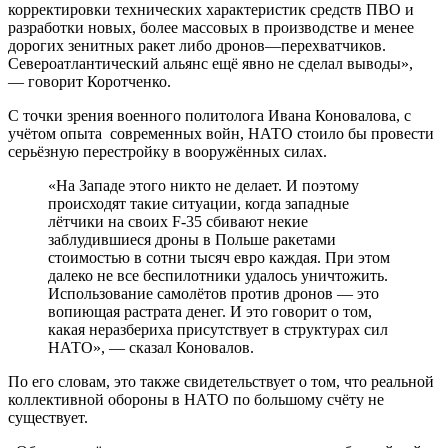
корректировки технических характеристик средств ПВО и
разработки новых, более массовых в производстве и менее
дорогих зенитных ракет либо дронов—перехватчиков.
Североатлантический альянс ещё явно не сделал выводы»,
— говорит Коротченко.
С точки зрения военного политолога Ивана Коновалова, с
учётом опыта современных войн, НАТО стоило бы провести
серьёзную перестройку в вооружённых силах.
«На Западе этого никто не делает. И поэтому
происходят такие ситуации, когда западные
лётчики на своих F-35 сбивают некие
заблудившиеся дроны в Польше ракетами
стоимостью в сотни тысяч евро каждая. При этом
далеко не все беспилотники удалось уничтожить.
Использование самолётов против дронов — это
вопиющая растрата денег. И это говорит о том,
какая неразбериха присутствует в структурах сил
НАТО», — сказал Коновалов.
По его словам, это также свидетельствует о том, что реальной
коллективной обороны в НАТО по большому счёту не
существует.