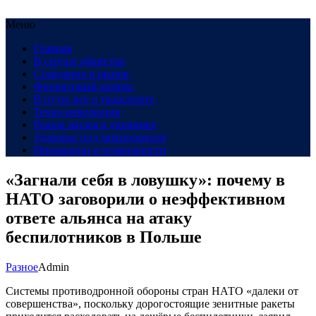
Меню
Главная
В сердце общества
Созидание и рынок
Финансовый компас
В пути: все о транспорте
Техно-революция
Рынок жилья в динамике
Здоровье под микроскопом
Инновации и возможности
«Загнали себя в ловушку»: почему в
НАТО заговорили о неэффективном
ответе альянса на атаку
беспилотников в Польше
Разное
Admin
Системы противодронной обороны стран НАТО «далеки от
совершенства», поскольку дорогостоящие зенитные ракеты