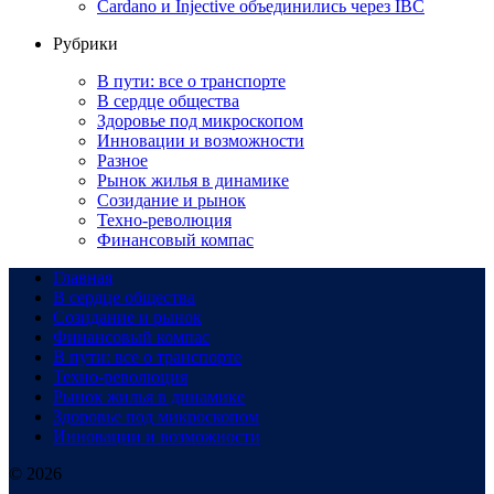
Cardano и Injective объединились через IBC
Рубрики
В пути: все о транспорте
В сердце общества
Здоровье под микроскопом
Инновации и возможности
Разное
Рынок жилья в динамике
Созидание и рынок
Техно-революция
Финансовый компас
Главная
В сердце общества
Созидание и рынок
Финансовый компас
В пути: все о транспорте
Техно-революция
Рынок жилья в динамике
Здоровье под микроскопом
Инновации и возможности
© 2026