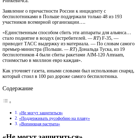
Ринкевичса.
Заявление о причастности России к инциденту с
беспилотниками в Польше поддержали только 48 из 193
участников всемирной организации….
«Единственным способом сбить эти аппараты для альянса…
стало поднятие в воздух (истребителей.
— RT
) F-35, —
приводит ТАСС выдержку из материала. — По словам самого
премьер-министра (Польши.
— RT
) Дональда Туска, из 19
беспилотников 4 были сбиты ракетами AIM-120 Amraam,
стоимостью в миллион евро каждая».
Как уточняет газета, иными словами был использован снаряд,
который стоил в 100 раз дороже самого беспилотника.
Содержание
«Не могут защититься»
«Поддерживать русофобию на плаву»
«Вопиющая растрата»
«Не могут защититься»