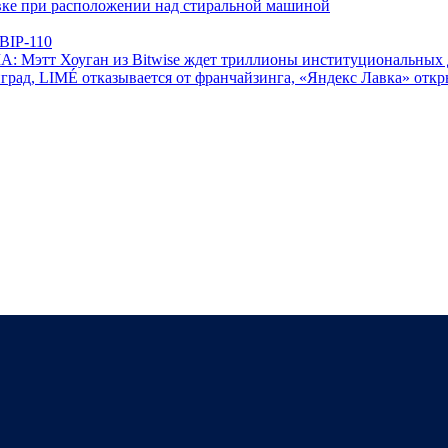
овке при расположении над стиральной машиной
 BIP-110
А: Мэтт Хоуган из Bitwise ждет триллионы институциональных 
град, LIMÉ отказывается от франчайзинга, «Яндекс Лавка» откр