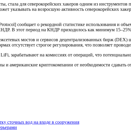
кты, стала для северокорейских хакеров одним из инструменто
о может указывать на возросшую активность северокорейских ха
Protocol] сообщает о рекордной статистике использования и объе
 КНДР. В этот период на КНДР приходилось как минимум 15–25%
 межсетевых мостов и сервисов децентрализованных бирж (DEX)
мах отсутствует строгое регулирования, что позволяет провод
LiFi, зарабатывают на комиссиях от операций, что потенциальн
 и американские криптокомпании от необходимости сдавать отче
ку сточных вод на входе в сооружения
ерьерами