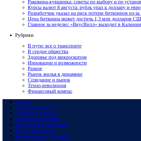
Раковина-кувшинка: советы по выбору и по устан
Курсы валют 8 августа: рубль упал к доллару и евро
Разработчик указал на риск потери биткоинов из-за
Цена биткоина может достичь 1,3 млн долларов СШ
Главное за неделю: «ВкусВилл» выходит в Калинин
Рубрики
В пути: все о транспорте
В сердце общества
Здоровье под микроскопом
Инновации и возможности
Разное
Рынок жилья в динамике
Созидание и рынок
Техно-революция
Финансовый компас
Главная
В сердце общества
Созидание и рынок
Финансовый компас
В пути: все о транспорте
Техно-революция
Рынок жилья в динамике