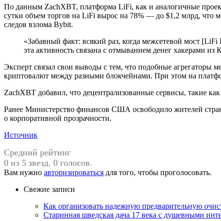
По данным ZachXBT, платформа LiFi, как и аналогичные прое
сутки объем торгов на LiFi вырос на 78% — до $1,2 млрд, чт
следов взлома Bybit.
«Забавный факт: всякий раз, когда межсетевой мост [LiFi 
эта активность связана с отмыванием денег хакерами из
Эксперт связал свои выводы с тем, что подобные агрегаторы
криптовалют между разными блокчейнами. При этом на платфор
ZachXBT добавил, что децентрализованные сервисы, такие как 
Ранее Министерство финансов США освободило жителей страны
о корпоративной прозрачности.
Источник
Средний рейтинг
0 из 5 звезд. 0 голосов.
Вам нужно
авторизироваться
для того, чтобы проголосовать.
Свежие записи
Как организовать надежную предварительную очист
Старинная шведская дача 17 века с душевными инт