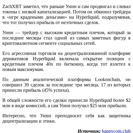
ZachXBT заметил, что раньше Уинн и сам продвигал и сливал
токены с низкой капитализацией. Потом он обвинил трейдера
в «игре крадеными деньгами» на Hyperliquid, подразумевая,
что тот получил прибыль от неэтичных сделок.
Уинн — трейдер с высоким кредитным плечом, который за
последние месяцы стал одной из самых заметных фигур в
криптовалютном сегменте социальных сетей.
Его агрессивная торговля на децентрализованной платформе
деривативов Hyperliquid включала открытие позиции с
кредитным плечом 40x по биткоину, когда тот взлетел к
новым максимумам.
По данным аналитической платформы Lookonchain, он
совершил 39 сделок за последние три месяца, 17 из которых
принесли прибыль (45% успеха).
В общей сложности его сделки принесли Hyperliquid более $2
млн в виде комиссий, а сам Уинн получил $25 млн прибыли.
Интересно, что Уинн преподносит себя как защитника
децентрализации и этики.
Источник:
happycoin.club