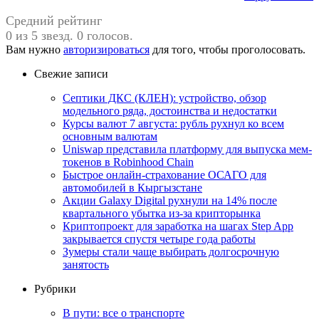
Средний рейтинг
0 из 5 звезд. 0 голосов.
Вам нужно
авторизироваться
для того, чтобы проголосовать.
Свежие записи
Септики ДКС (КЛЕН): устройство, обзор
модельного ряда, достоинства и недостатки
Курсы валют 7 августа: рубль рухнул ко всем
основным валютам
Uniswap представила платформу для выпуска мем-
токенов в Robinhood Chain
Быстрое онлайн-страхование ОСАГО для
автомобилей в Кыргызстане
Акции Galaxy Digital рухнули на 14% после
квартального убытка из-за крипторынка
Криптопроект для заработка на шагах Step App
закрывается спустя четыре года работы
Зумеры стали чаще выбирать долгосрочную
занятость
Рубрики
В пути: все о транспорте