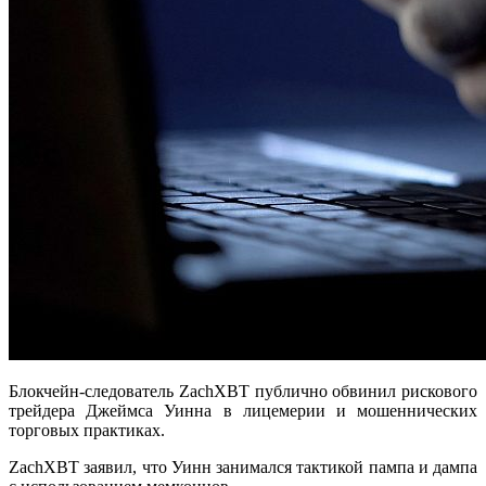
Блокчейн-следователь ZachXBT публично обвинил рискового
трейдера Джеймса Уинна в лицемерии и мошеннических
торговых практиках.
ZachXBT заявил, что Уинн занимался тактикой пампа и дампа