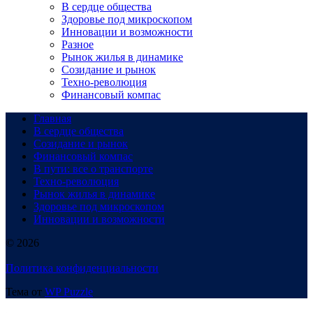
В сердце общества
Здоровье под микроскопом
Инновации и возможности
Разное
Рынок жилья в динамике
Созидание и рынок
Техно-революция
Финансовый компас
Главная
В сердце общества
Созидание и рынок
Финансовый компас
В пути: все о транспорте
Техно-революция
Рынок жилья в динамике
Здоровье под микроскопом
Инновации и возможности
© 2026
Политика конфиденциальности
Тема от
WP Puzzle