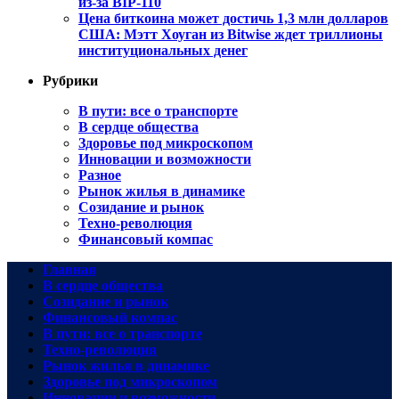
из-за BIP-110
Цена биткоина может достичь 1,3 млн долларов
США: Мэтт Хоуган из Bitwise ждет триллионы
институциональных денег
Рубрики
В пути: все о транспорте
В сердце общества
Здоровье под микроскопом
Инновации и возможности
Разное
Рынок жилья в динамике
Созидание и рынок
Техно-революция
Финансовый компас
Главная
В сердце общества
Созидание и рынок
Финансовый компас
В пути: все о транспорте
Техно-революция
Рынок жилья в динамике
Здоровье под микроскопом
Инновации и возможности