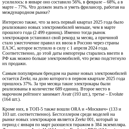
усилилось: в январе оно составило 56%, в феврале – 68%, а в
марте – 77%. Что должен знать и уметь фрилансер, работая на
международном рынке?
Интересно также, что за весь первый квартал 2025 года было
реализовано новых электромобилей меньше, чем в марте
прошлого года (2 499 единиц). Именно тогда рынок
электрокаров установил свой рекорд за месяц, а причиной
стало ужесточение правил их ввоза в Россию через страны
ЕАЭС, которое вступило в силу с 1 апреля 2024 года.
Соответственно, до этой даты импортеры старались ввезти в
РФ как можно больше электромобилей, что резко подстегнуло
их продажи.
Самым популярным брендом на рынке новых электромобилей
остается Zeekr, на долю которого в первом квартале 2025 года
пришлось 37%. За три месяца такие электрокары были
реализованы в количестве 689 единиц. Второе место в
марочном рейтинге занимает Avatr (193 шт.), третье – Evolute
(164 шт.).
Кроме них, в ТОП-5 также вошли ORA и «Москвич» (133 и
103 шт. соответственно). Бестселлером среди моделей на
рынке новых электрокаров является Zeekr 001, который за
период с января по март разошелся тиражом в 384 экземпляра.