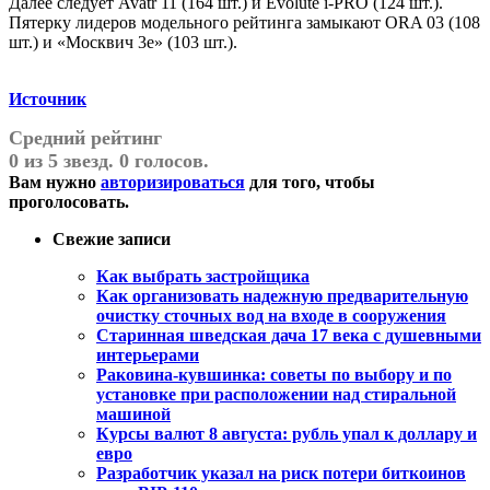
Далее следует Avatr 11 (164 шт.) и Evolute i-PRO (124 шт.).
Пятерку лидеров модельного рейтинга замыкают ORA 03 (108
шт.) и «Москвич 3e» (103 шт.).
Источник
Средний рейтинг
0 из 5 звезд. 0 голосов.
Вам нужно
авторизироваться
для того, чтобы
проголосовать.
Свежие записи
Как выбрать застройщика
Как организовать надежную предварительную
очистку сточных вод на входе в сооружения
Старинная шведская дача 17 века с душевными
интерьерами
Раковина-кувшинка: советы по выбору и по
установке при расположении над стиральной
машиной
Курсы валют 8 августа: рубль упал к доллару и
евро
Разработчик указал на риск потери биткоинов