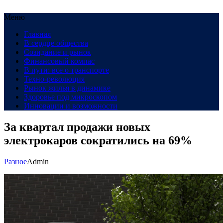
Меню
Главная
В сердце общества
Созидание и рынок
Финансовый компас
В пути: все о транспорте
Техно-революция
Рынок жилья в динамике
Здоровье под микроскопом
Инновации и возможности
За квартал продажи новых
электрокаров сократились на 69%
Разное
Admin