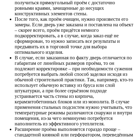
получиться прямоугольный проём с достаточно
ровными краями, зачищенные до несущих
конструктивных элементов стены.
После того, как проём очищен, нужно произвести его
замеры. Если дверь уже заказана и поставлена на объект
– скорее всего, проём придётся немного
подкорректировать, а в случае, когда заказ ещё не
сформирован, то нужно записать все результаты и
предъявить их в торговой точке для выбора
оптимального изделия.
В случае, если заказанная по факту дверь отличается по
габаритам от линейных размеров проёма, то он
подлежит корректировке – при необходимости сужения
потребуется выбрать любой способ заделки исходя из
обычной строительной практики. Так, например, кто-то
использует обычную вставку из бруса или слой
штукатурки, а при более серьёзном подходе
устраивается часть стены из кирпича,
керамзитобетонных блоков или из монолита. В случае
применения стальных подсистем нужно учитывать, что
температурные режимы различаются снаружи и внутри
помещения, из-за чего неминуемо потребуется
наполнитель из эффективного утеплителя.
Расширение проёма выполняется гораздо проще –
стандартной киянкой или перфоратором, переведённым