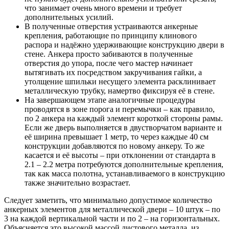
что занимает очень много времени и требует
дополнительных усилий.
В полученные отверстия устраиваются анкерные
крепления, работающие по принципу клинового
распора и надёжно удерживающие конструкцию двери в
стене. Анкера просто забиваются в полученные
отверстия до упора, после чего мастер начинает
вытягивать их посредством закручивания гайки, а
утолщение шпильки несущего элемента расклинивает
металлическую трубку, намертво фиксируя её в стене.
На завершающем этапе аналогичные процедуры
проводятся в зоне порога и перемычки – как правило,
по 2 анкера на каждый элемент короткой стороны рамы.
Если же дверь выполняется в двустворчатом варианте и
её ширина превышает 1 метр, то через каждые 40 см
конструкции добавляются по новому анкеру. То же
касается и её высоты – при отклонении от стандарта в
2.1 – 2.2 метра потребуются дополнительные крепления,
так как масса полотна, устанавливаемого в конструкцию
также значительно возрастает.
Следует заметить, что минимально допустимое количество
анкерных элементов для металлической двери – 10 штук – по
3 на каждой вертикальной части и по 2 – на горизонтальных.
Объясняется это высокой массой листового металла, из