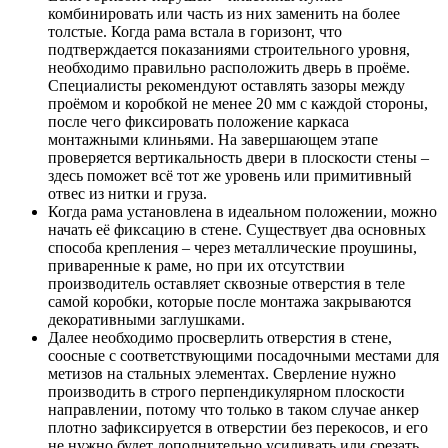
комбинировать или часть из них заменить на более
толстые. Когда рама встала в горизонт, что
подтверждается показаниями строительного уровня,
необходимо правильно расположить дверь в проёме.
Специалисты рекомендуют оставлять зазоры между
проёмом и коробкой не менее 20 мм с каждой стороны,
после чего фиксировать положение каркаса
монтажными клиньями. На завершающем этапе
проверяется вертикальность двери в плоскости стены –
здесь поможет всё тот же уровень или примитивный
отвес из нитки и груза.
Когда рама установлена в идеальном положении, можно
начать её фиксацию в стене. Существует два основных
способа крепления – через металлические проушины,
приваренные к раме, но при их отсутствии
производитель оставляет сквозные отверстия в теле
самой коробки, которые после монтажа закрываются
декоративными заглушками.
Далее необходимо просверлить отверстия в стене,
соосные с соответствующими посадочными местами для
метизов на стальных элементах. Сверление нужно
производить в строго перпендикулярном плоскости
направлении, потому что только в таком случае анкер
плотно зафиксируется в отверстии без перекосов, и его
не нужно будет дополнительно усиливать или срезать,