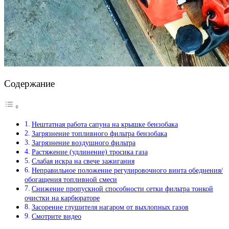
Содержание
Нештатная работа сапуна на крышке бензобака
Загрязнение топливного фильтра бензобака
Загрязнение воздушного фильтра
Растяжение (удлинение) тросика газа
Слабая искра на свече зажигания
Неправильное положение регулировочного винта обеднения/
обогащения топливной смеси
Снижение пропускной способности сетки фильтра тонкой
очистки на карбюраторе
Засорение глушителя нагаром от выхлопных газов
Смотрите видео