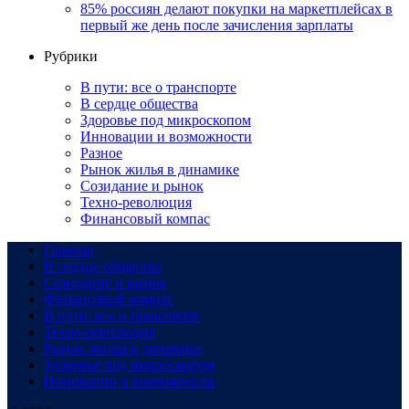
85% россиян делают покупки на маркетплейсах в
первый же день после зачисления зарплаты
Рубрики
В пути: все о транспорте
В сердце общества
Здоровье под микроскопом
Инновации и возможности
Разное
Рынок жилья в динамике
Созидание и рынок
Техно-революция
Финансовый компас
Главная
В сердце общества
Созидание и рынок
Финансовый компас
В пути: все о транспорте
Техно-революция
Рынок жилья в динамике
Здоровье под микроскопом
Инновации и возможности