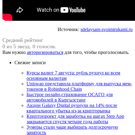
Источник:
sdelaysam-svoimirukami.ru
Средний рейтинг
0 из 5 звезд. 0 голосов.
Вам нужно
авторизироваться
для того, чтобы проголосовать.
Свежие записи
Курсы валют 7 августа: рубль рухнул ко всем
основным валютам
Uniswap представила платформу для выпуска мем-
токенов в Robinhood Chain
Быстрое онлайн-страхование ОСАГО для
автомобилей в Кыргызстане
Акции Galaxy Digital рухнули на 14% после
квартального убытка из-за крипторынка
Криптопроект для заработка на шагах Step App
закрывается спустя четыре года работы
Зумеры стали чаще выбирать долгосрочную
занятость