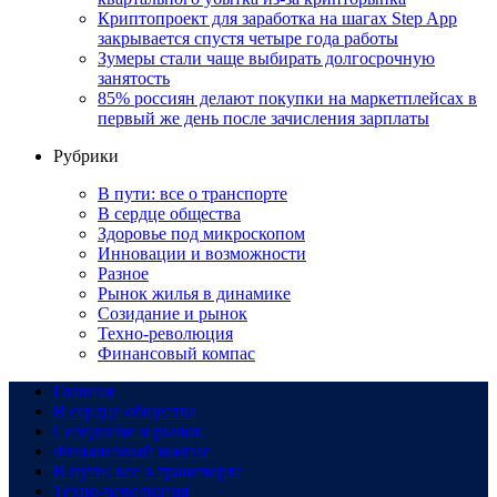
Криптопроект для заработка на шагах Step App
закрывается спустя четыре года работы
Зумеры стали чаще выбирать долгосрочную
занятость
85% россиян делают покупки на маркетплейсах в
первый же день после зачисления зарплаты
Рубрики
В пути: все о транспорте
В сердце общества
Здоровье под микроскопом
Инновации и возможности
Разное
Рынок жилья в динамике
Созидание и рынок
Техно-революция
Финансовый компас
Главная
В сердце общества
Созидание и рынок
Финансовый компас
В пути: все о транспорте
Техно-революция