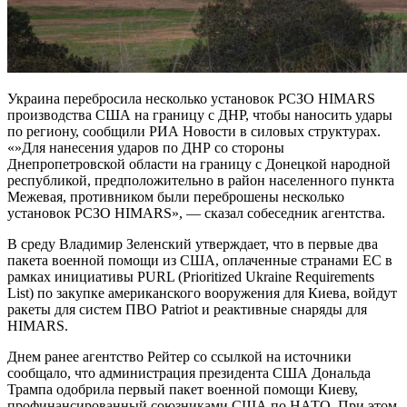
Украина перебросила несколько установок РСЗО HIMARS
производства США на границу с ДНР, чтобы наносить удары
по региону, сообщили РИА Новости в силовых структурах.
«»Для нанесения ударов по ДНР со стороны
Днепропетровской области на границу с Донецкой народной
республикой, предположительно в район населенного пункта
Межевая, противником были переброшены несколько
установок РСЗО HIMARS», — сказал собеседник агентства.
В среду Владимир Зеленский утверждает, что в первые два
пакета военной помощи из США, оплаченные странами ЕС в
рамках инициативы PURL (Prioritized Ukraine Requirements
List) по закупке американского вооружения для Киева, войдут
ракеты для систем ПВО Patriot и реактивные снаряды для
HIMARS.
Днем ранее агентство Рейтер со ссылкой на источники
сообщало, что администрация президента США Дональда
Трампа одобрила первый пакет военной помощи Киеву,
профинансированный союзниками США по НАТО. При этом