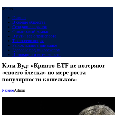
Меню
Главная
В сердце общества
Созидание и рынок
Финансовый компас
В пути: все о транспорте
Техно-революция
Рынок жилья в динамике
Здоровье под микроскопом
Инновации и возможности
Кэти Вуд: «Крипто-ETF не потеряют
«своего блеска» по мере роста
популярности кошельков»
Разное
Admin