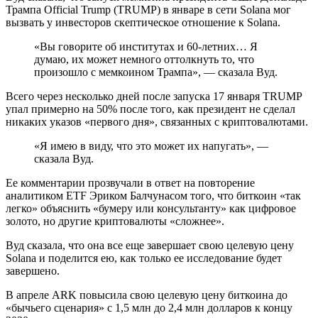
Трампа Official Trump (TRUMP) в январе в сети Solana мог
вызвать у инвесторов скептическое отношение к Solana.
«Вы говорите об институтах и 60-летних… Я
думаю, их может немного оттолкнуть то, что
произошло с мемкоином Трампа», — сказала Вуд.
Всего через несколько дней после запуска 17 января TRUMP
упал примерно на 50% после того, как президент не сделал
никаких указов «первого дня», связанных с криптовалютами.
«Я имею в виду, что это может их напугать», —
сказала Вуд.
Ее комментарии прозвучали в ответ на повторение
аналитиком ETF Эриком Балчунасом того, что биткоин «так
легко» объяснить «бумеру или консультанту» как цифровое
золото, но другие криптовалюты «сложнее».
Вуд сказала, что она все еще завершает свою целевую цену
Solana и поделится ею, как только ее исследование будет
завершено.
В апреле ARK повысила свою целевую цену биткоина до
«бычьего сценария» с 1,5 млн до 2,4 млн долларов к концу