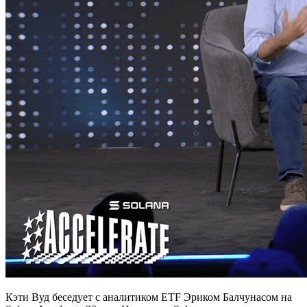
Кэти Вуд беседует с аналитиком ETF Эриком Балчунасом на