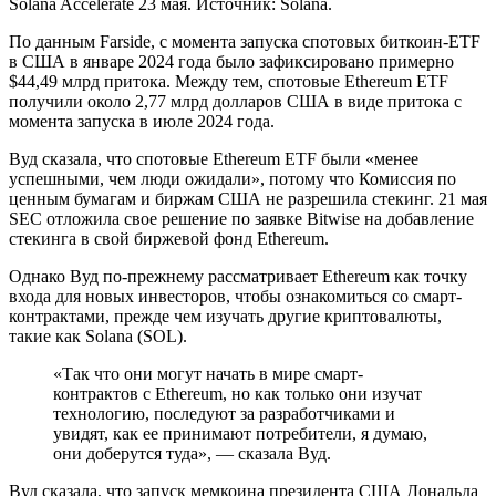
Solana Accelerate 23 мая. Источник: Solana.
По данным Farside, с момента запуска спотовых биткоин-ETF
в США в январе 2024 года было зафиксировано примерно
$44,49 млрд притока. Между тем, спотовые Ethereum ETF
получили около 2,77 млрд долларов США в виде притока с
момента запуска в июле 2024 года.
Вуд сказала, что спотовые Ethereum ETF были «менее
успешными, чем люди ожидали», потому что Комиссия по
ценным бумагам и биржам США не разрешила стекинг. 21 мая
SEC отложила свое решение по заявке Bitwise на добавление
стекинга в свой биржевой фонд Ethereum.
Однако Вуд по-прежнему рассматривает Ethereum как точку
входа для новых инвесторов, чтобы ознакомиться со смарт-
контрактами, прежде чем изучать другие криптовалюты,
такие как Solana (SOL).
«Так что они могут начать в мире смарт-
контрактов с Ethereum, но как только они изучат
технологию, последуют за разработчиками и
увидят, как ее принимают потребители, я думаю,
они доберутся туда», — сказала Вуд.
Вуд сказала, что запуск мемкоина президента США Дональда