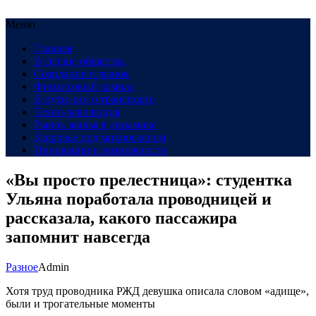
Меню
Главная
В сердце общества
Созидание и рынок
Финансовый компас
В пути: все о транспорте
Техно-революция
Рынок жилья в динамике
Здоровье под микроскопом
Инновации и возможности
«Вы просто прелестница»: студентка
Ульяна поработала проводницей и
рассказала, какого пассажира
запомнит навсегда
Разное
Admin
Хотя труд проводника РЖД девушка описала словом «адище»,
были и трогательные моменты