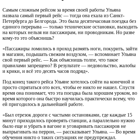
Самым сложным рейсом за время своей работы Ульяна
назвала самый первый рейс — тогда она ехала из Санкт-
Петербурга до Белгорода. Это была десятичасовая поездка без
единого перерыва — только технические остановки, выходить
на которых нельзя ни пассажирам, ни проводникам. Но разве
кому-то это объяснишь?
«Пассажиры ломились в проход размять ноги, покурить, зайти
в магазин, подышать свежим воздухом, — вспоминает Ульяна
свой первый рейс. — Как объяснишь толпе, что такое
правилами запрещено? В результате — недовольство, жалобы
и крики, и всё это десять часов подряд».
Под конец такого рейса Ульяне хотелось сойти на конечной и
просто спрятаться ото всех, чтобы ее никто не нашел. Спустя
время она понимает, что эта поездка была хорошим уроком, во
время которого она быстро научилась практически всему, что
ей пригодилось в дальнейшей работе.
«Был отрезок дороги с частыми остановками, где каждые 15
минут приходилось проверять станции, а параллельно нужно
было еще и убрать в вагоне и уговаривать пассажиров не
выпрыгивать на перрон, — рассказывает Ульяна. — Во время
обучения никто о таких ситуациях не предупреждал.