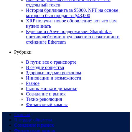
отдельный токен
История бриллианта за $5000, NFT на основе
которого был продан за $43,000
XRP получит новое обновление: вот что вам
нужно знать
Кулечов из Aave поддерживает Sharplink в
противодействии предложению о сжигании и
стейкинге Ethereum
Рубрики
В пути: все о транспорте
В сердце общества
Здоровье под микроскопом
Инновации и возможности
Разное
Рынок жилья в динамике
Созидание и рынок
Техно-революция
Финансовый компас
Главная
В сердце общества
Созидание и рынок
Финансовый компас