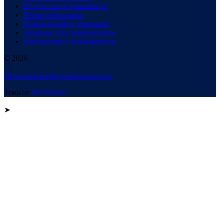
В пути: все о транспорте
Техно-революция
Рынок жилья в динамике
Здоровье под микроскопом
Инновации и возможности
© 2026
Политика конфиденциальности
Тема от
WP Puzzle
➤