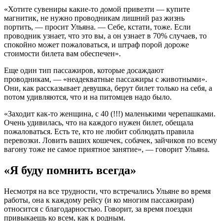
«Хотите сувениры какие-то домой привезти — купите
магнитик, не нужно проводникам лишний раз жизнь
портить, — просит Ульяна. — Себе, кстати, тоже. Если
проводник узнает, что это вы, а он узнает в 70% случаев, то
спокойно может пожаловаться, и штраф порой дороже
стоимости билета вам обеспечен».
Еще один тип пассажиров, которые досаждают
проводникам, — «неадекватные пассажиры с животными».
Они, как рассказывает девушка, берут билет только на себя, а
потом удивляются, что и на питомцев надо было.
«Заходит как-то женщина, с 40 (!!!) маленькими черепашками.
Очень удивилась, что на каждого нужен билет, обещала
пожаловаться. Есть те, кто не любит соблюдать правила
перевозки. Ловить ваших кошечек, собачек, зайчиков по всему
вагону тоже не самое приятное занятие», — говорит Ульяна.
«Я буду помнить всегда»
Несмотря на все трудности, что встречались Ульяне во время
работы, она к каждому рейсу (и ко многим пассажирам)
относится с благодарностью. Говорит, за время поездки
привыкаешь ко всем, как к родным.