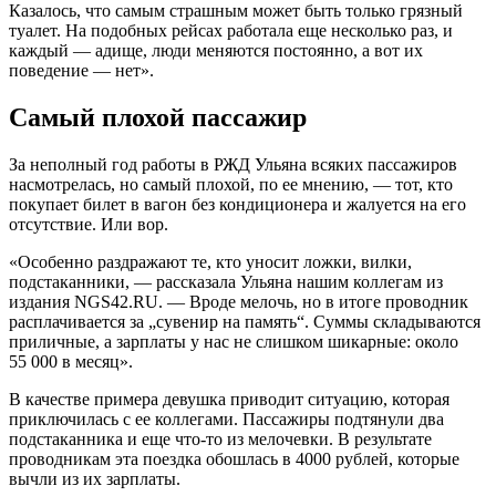
Казалось, что самым страшным может быть только грязный
туалет. На подобных рейсах работала еще несколько раз, и
каждый — адище, люди меняются постоянно, а вот их
поведение — нет».
Самый плохой пассажир
За неполный год работы в РЖД Ульяна всяких пассажиров
насмотрелась, но самый плохой, по ее мнению, — тот, кто
покупает билет в вагон без кондиционера и жалуется на его
отсутствие. Или вор.
«Особенно раздражают те, кто уносит ложки, вилки,
подстаканники, — рассказала Ульяна нашим коллегам из
издания NGS42.RU. — Вроде мелочь, но в итоге проводник
расплачивается за „сувенир на память“. Суммы складываются
приличные, а зарплаты у нас не слишком шикарные: около
55 000 в месяц».
В качестве примера девушка приводит ситуацию, которая
приключилась с ее коллегами. Пассажиры подтянули два
подстаканника и еще что-то из мелочевки. В результате
проводникам эта поездка обошлась в 4000 рублей, которые
вычли из их зарплаты.