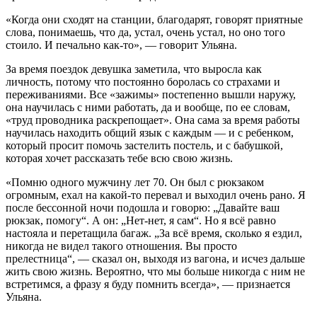
«Когда они сходят на станции, благодарят, говорят приятные
слова, понимаешь, что да, устал, очень устал, но оно того
стоило. И печально как-то», — говорит Ульяна.
За время поездок девушка заметила, что выросла как
личность, потому что постоянно боролась со страхами и
переживаниями. Все «зажимы» постепенно вышли наружу,
она научилась с ними работать, да и вообще, по ее словам,
«труд проводника раскрепощает». Она сама за время работы
научилась находить общий язык с каждым — и с ребенком,
который просит помочь застелить постель, и с бабушкой,
которая хочет рассказать тебе всю свою жизнь.
«Помню одного мужчину лет 70. Он был с рюкзаком
огромным, ехал на какой-то перевал и выходил очень рано. Я
после бессонной ночи подошла и говорю: „Давайте ваш
рюкзак, помогу“. А он: „Нет-нет, я сам“. Но я всё равно
настояла и перетащила багаж. „За всё время, сколько я ездил,
никогда не видел такого отношения. Вы просто
прелестница“, — сказал он, выходя из вагона, и исчез дальше
жить свою жизнь. Вероятно, что мы больше никогда с ним не
встретимся, а фразу я буду помнить всегда», — признается
Ульяна.