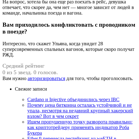
На вопрос, хотела бы она еще раз поехать в рейс, девушка
отвечает, что скорее да, чем нет — многое зависит от людей в
команде, начальника поезда и вагона.
Вам приходилось конфликтовать с проводником
в поезде?
Интересно, что скажет Ульяна, когда увидит 28
суперсовременных спальных вагонов, которые скоро получат
РЖД.
Средний рейтинг
0 из 5 звезд. 0 голосов.
Вам нужно
авторизироваться
для того, чтобы проголосовать.
Свежие записи
Cardano и Injective объединились через IBC
Почему цена биткоина осталась устойчивой и не
упала, несмотря на недавний крупный хакерский
взлом? Вот в чем секрет
Ищем пропущенную точку разворота правильно:
как криптотрейдеру применять индикатор Роба
Букера
Ether.fi перенесла рестейкинг из weETH в