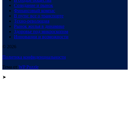
В сердце общества
Созидание и рынок
Финансовый компас
В пути: все о транспорте
Техно-революция
Рынок жилья в динамике
Здоровье под микроскопом
Инновации и возможности
© 2026
Политика конфиденциальности
Тема от
WP Puzzle
➤