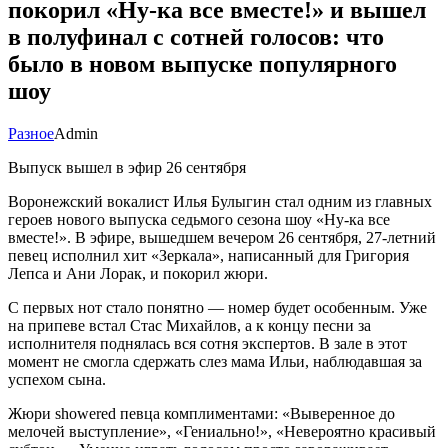
покорил «Ну-ка все вместе!» и вышел
в полуфинал с сотней голосов: что
было в новом выпуске популярного
шоу
Разное
Admin
Выпуск вышел в эфир 26 сентября
Воронежский вокалист Илья Булыгин стал одним из главных
героев нового выпуска седьмого сезона шоу «Ну-ка все
вместе!». В эфире, вышедшем вечером 26 сентября, 27-летний
певец исполнил хит «Зеркала», написанный для Григория
Лепса и Ани Лорак, и покорил жюри.
С первых нот стало понятно — номер будет особенным. Уже
на припеве встал Стас Михайлов, а к концу песни за
исполнителя поднялась вся сотня экспертов. В зале в этот
момент не смогла сдержать слез мама Ильи, наблюдавшая за
успехом сына.
Жюри showered певца комплиментами: «Выверенное до
мелочей выступление», «Гениально!», «Невероятно красивый