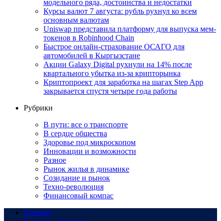
модельного ряда, достоинства и недостатки
Курсы валют 7 августа: рубль рухнул ко всем
основным валютам
Uniswap представила платформу для выпуска мем-
токенов в Robinhood Chain
Быстрое онлайн-страхование ОСАГО для
автомобилей в Кыргызстане
Акции Galaxy Digital рухнули на 14% после
квартального убытка из-за крипторынка
Криптопроект для заработка на шагах Step App
закрывается спустя четыре года работы
Рубрики
В пути: все о транспорте
В сердце общества
Здоровье под микроскопом
Инновации и возможности
Разное
Рынок жилья в динамике
Созидание и рынок
Техно-революция
Финансовый компас
Главная