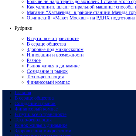
Больше не надо тереть до мозолей: 1 стакан этого с
Как удлинить шланг стиральной машины: способы
Магазин “Хатмачида” в районе станции Мачида гор
Овчинский: «Макет Москвы» на ВДНХ подготовил 
Рубрики
В пути: все о транспорте
В сердце общества
Здоровье под микроскопом
Инновации и возможности
Разное
Рынок жилья в динамике
Созидание и рынок
Техно-революция
Финансовый компас
Главная
В сердце общества
Созидание и рынок
Финансовый компас
В пути: все о транспорте
Техно-революция
Рынок жилья в динамике
Здоровье под микроскопом