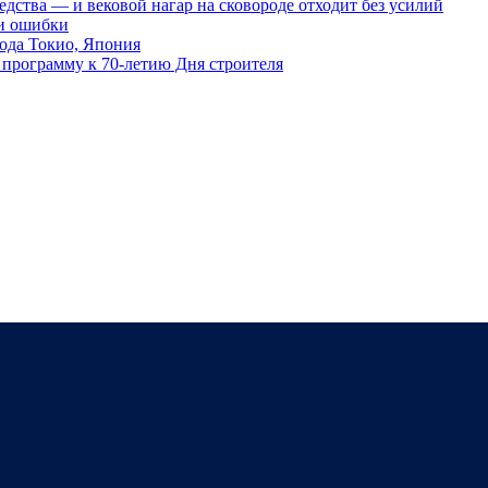
редства — и вековой нагар на сковороде отходит без усилий
 и ошибки
ода Токио, Япония
программу к 70-летию Дня строителя