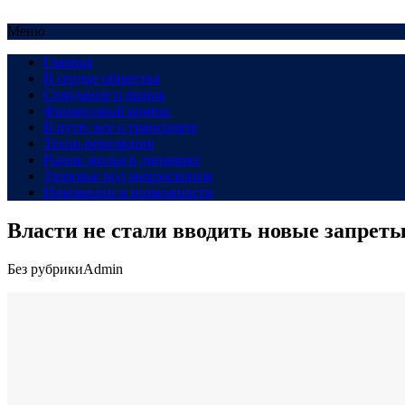
Меню
Главная
В сердце общества
Созидание и рынок
Финансовый компас
В пути: все о транспорте
Техно-революция
Рынок жилья в динамике
Здоровье под микроскопом
Инновации и возможности
Власти не стали вводить новые запреты
Без рубрики
Admin