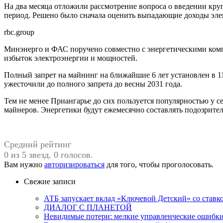
На два месяца отложили рассмотрение вопроса о введении кру
период. Решено было сначала оценить выпадающие доходы элек
rbc.group
Минэнерго и ФАС поручено совместно с энергетическими комп
избыток электроэнергии и мощностей.
Полный запрет на майнинг на ближайшие 6 лет установлен в 11
ужесточили до полного запрета до весны 2031 года.
Тем не менее Приангарье до сих пользуется популярностью у с
майнеров. Энергетики будут ежемесячно составлять подозрите
Средний рейтинг
0 из 5 звезд. 0 голосов.
Вам нужно
авторизироваться
для того, чтобы проголосовать.
Свежие записи
АТБ запускает вклад «Ключевой Детский» со ставк
ДИАЛОГ С ПЛАНЕТОЙ
Невидимые потери: мелкие управленческие ошибк