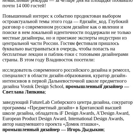
немыслимые рекорды — за четыре дня на площадке побывало
почти 14 000 гостей!
Повышенный интерес к событию продиктован выбором
остроактуальной темы этого года — #дизайн_код. Глубокий
разговор о современном русском дизайне как о явлении и
поиске в нем локальной идентичности поддержали не только
местные дизайнеры, но и приезжие эксперты индустрии из
центральной части России. Гостям фестиваля пришлось
буквально выстраиваться в очередь, чтобы попасть на
бесплатные лекции и паблик-токи с топовыми дизайнерами
страны. В этом году Владивосток посетили:
исследователь современного российского дизайна и ремесел,
специалист в области дизайн-образования, куратор дизайн-
интенсивов в первой Дальневосточной школе предметного
дизайна Vostok Design School,
промышленный̆ дизайнер —
Светлана Липкина
;
заведующий FutureLab Сибирского центра дизайна, сокуратор
программы «Предметный дизайн» в Британской высшей
школе дизайна, обладатель iF Design Awards, A’Design Award,
European Product Design Award, International Design Awards,
автор нашумевшего проекта «Домик пташки»,
промышленный дизайнер — Игорь Дыдыкин
;