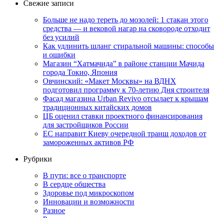
Свежие записи
Больше не надо тереть до мозолей: 1 стакан этого
средства — и вековой нагар на сковороде отходит
без усилий
Как удлинить шланг стиральной машины: способы
и ошибки
Магазин “Хатмачида” в районе станции Мачида
города Токио, Япония
Овчинский: «Макет Москвы» на ВДНХ
подготовил программу к 70-летию Дня строителя
Фасад магазина Urban Revivo отсылает к крышам
традиционных китайских домов
ЦБ оценил ставки проектного финансирования
для застройщиков России
ЕС направит Киеву очередной транш доходов от
замороженных активов РФ
Рубрики
В пути: все о транспорте
В сердце общества
Здоровье под микроскопом
Инновации и возможности
Разное