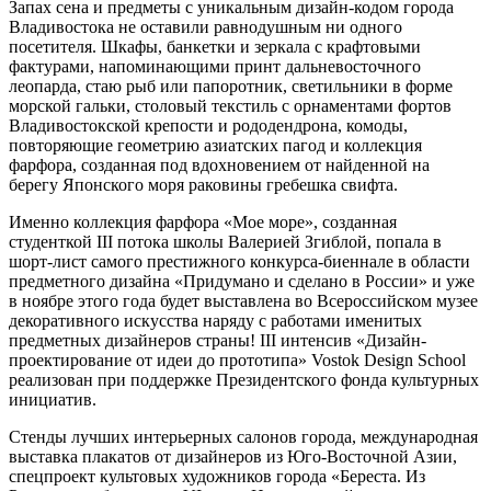
Запах сена и предметы с уникальным дизайн-кодом города
Владивостока не оставили равнодушным ни одного
посетителя. Шкафы, банкетки и зеркала с крафтовыми
фактурами, напоминающими принт дальневосточного
леопарда, стаю рыб или папоротник, светильники в форме
морской гальки, столовый текстиль с орнаментами фортов
Владивостокской крепости и рододендрона, комоды,
повторяющие геометрию азиатских пагод и коллекция
фарфора, созданная под вдохновением от найденной на
берегу Японского моря раковины гребешка свифта.
Именно коллекция фарфора «Мое море», созданная
студенткой III потока школы Валерией Згиблой, попала в
шорт-лист самого престижного конкурса-биеннале в области
предметного дизайна «Придумано и сделано в России» и уже
в ноябре этого года будет выставлена во Всероссийском музее
декоративного искусства наряду с работами именитых
предметных дизайнеров страны! III интенсив «Дизайн-
проектирование от идеи до прототипа» Vostok Design School
реализован при поддержке Президентского фонда культурных
инициатив.
Стенды лучших интерьерных салонов города, международная
выставка плакатов от дизайнеров из Юго-Восточной Азии,
спецпроект культовых художников города «Береста. Из