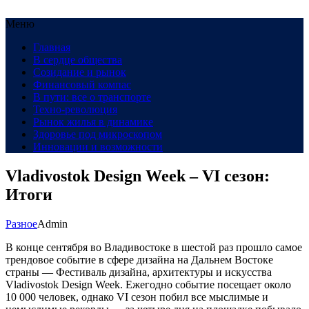
Меню
Главная
В сердце общества
Созидание и рынок
Финансовый компас
В пути: все о транспорте
Техно-революция
Рынок жилья в динамике
Здоровье под микроскопом
Инновации и возможности
Vladivostok Design Week – VI сезон:
Итоги
Разное
Admin
В конце сентября во Владивостоке в шестой раз прошло самое
трендовое событие в сфере дизайна на Дальнем Востоке
страны — Фестиваль дизайна, архитектуры и искусства
Vladivostok Design Week. Ежегодно событие посещает около
10 000 человек, однако VI сезон побил все мыслимые и