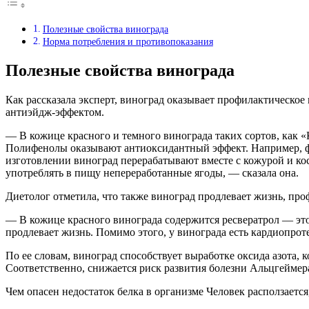
Полезные свойства винограда
Норма потребления и противопоказания
Полезные свойства винограда
Как рассказала эксперт, виноград оказывает профилактическое 
антиэйдж-эффектом.
— В кожице красного и темного винограда таких сортов, как 
Полифенолы оказывают антиоксидантный эффект. Например, фр
изготовлении виноград перерабатывают вместе с кожурой и кос
употреблять в пищу непереработанные ягоды, — сказала она.
Диетолог отметила, что также виноград продлевает жизнь, про
— В кожице красного винограда содержится ресвератрол — эт
продлевает жизнь. Помимо этого, у винограда есть кардиопрот
По ее словам, виноград способствует выработке оксида азота,
Соответственно, снижается риск развития болезни Альцгеймер
Чем опасен недостаток белка в организме Человек расползается