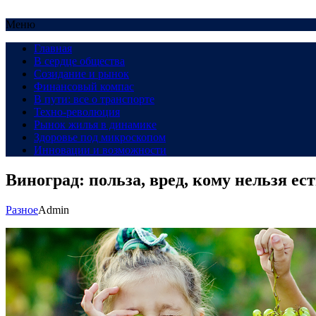
Меню
Главная
В сердце общества
Созидание и рынок
Финансовый компас
В пути: все о транспорте
Техно-революция
Рынок жилья в динамике
Здоровье под микроскопом
Инновации и возможности
Виноград: польза, вред, кому нельзя ес
Разное
Admin