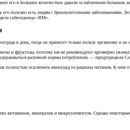
ранее его в больших количествах давали ослабленным больным, 
у его полезно есть людям с бронхолегочными заболеваниями. З
щила собеседница «ВМ».
я
града в день, тогда он принесет только пользу организму и не 
козы и фруктозы, поэтому им не рекомендуют чрезмерно увлекат
идерживаться разумной нормы потребления, — предупредила Со
ше полностью исключить виноград из рациона питания. К ним от
во витаминов, минералов и микроэлементов. Однако некоторым 