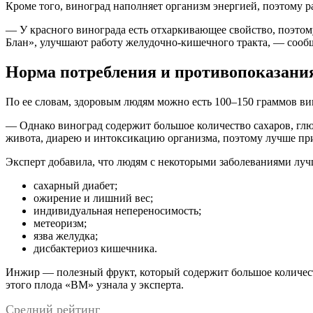
Кроме того, виноград наполняет организм энергией, поэтому 
— У красного винограда есть отхаркивающее свойство, поэтом
Блан», улучшают работу желудочно-кишечного тракта, — сооб
Норма потребления и противопоказани
По ее словам, здоровым людям можно есть 100–150 граммов вино
— Однако виноград содержит большое количество сахаров, глю
живота, диарею и интоксикацию организма, поэтому лучше пр
Эксперт добавила, что людям с некоторыми заболеваниями луч
сахарный диабет;
ожирение и лишний вес;
индивидуальная непереносимость;
метеоризм;
язва желудка;
дисбактериоз кишечника.
Инжир — полезный фрукт, который содержит большое количест
этого плода «ВМ» узнала у эксперта.
Средний рейтинг