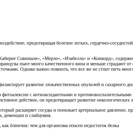
воздействие, предотвращая болезни легких, сердечно-сосудистой
«Каберне Совиньон», «Мерло», «Изабелла» и «Конкорд», содержи
анцузы пьют много качественного вина и меньше страдают от с
точками. Однако важно помнить, что все же не стоит пить много
филактирует развитие злокачественных опухолей и сахарного диа
о фитоалексин с антиоксидантными и противовоспалительными 
ективное действие, он предотвращает развитие онкологических 
 который расширяет сосуды и понижает артериальное давление, п
а, деменции и слабоумия.
, как блинчик: чем для организма опасен недостаток белка