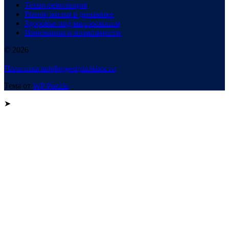
Техно-революция
Рынок жилья в динамике
Здоровье под микроскопом
Инновации и возможности
© 2026
Политика конфиденциальности
Тема от
WP Puzzle
➤