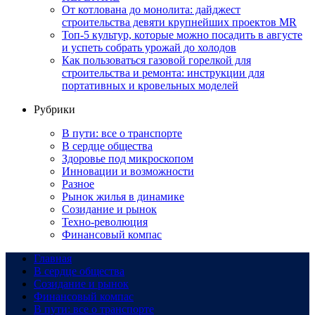
От котлована до монолита: дайджест
строительства девяти крупнейших проектов MR
Топ-5 культур, которые можно посадить в августе
и успеть собрать урожай до холодов
Как пользоваться газовой горелкой для
строительства и ремонта: инструкции для
портативных и кровельных моделей
Рубрики
В пути: все о транспорте
В сердце общества
Здоровье под микроскопом
Инновации и возможности
Разное
Рынок жилья в динамике
Созидание и рынок
Техно-революция
Финансовый компас
Главная
В сердце общества
Созидание и рынок
Финансовый компас
В пути: все о транспорте