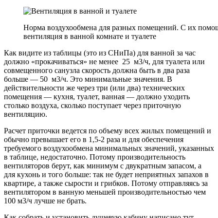
Норма воздухообмена для разных помещений. С их помо
вентиляция в ванной комнате и туалете
Как видите из таблицы (это из СНиПа) для ванной за час
должно «прокачиваться» не менее 25 м3/ч, для туалета или
совмещенного санузла скорость должна быть в два раза
больше — 50 м3/ч. Это минимальные значения. В
действительности же через три (или два) технических
помещения — кухня, туалет, ванная — должно уходить
столько воздуха, сколько поступает через приточную
вентиляцию.
Расчет приточки ведется по объему всех жилых помещений и
обычно превышает его в 1,5-2 раза и для обеспечения
требуемого воздухообмена минимальных значений, указанных
в таблице, недостаточно. Потому производительность
вентиляторов берут, как минимум с двукратным запасом, а
для кухонь и того больше: так не будет неприятных запахов в
квартире, а также сырости и грибков. Потому отправляясь за
вентилятором в ванную меньшей производительностью чем
100 м3/ч лучше не брать.
Как собрать и установить душевую кабину написано тут.