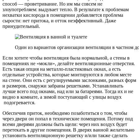
способ — проветривание. Но им мы совсем не
злоупотребляем: выдувает тепло. В результате к проблемам
нехватки кислорода в помещении добавляется проблема
сырости: нет притока, и отток неэффективный. Даже
принудительный.
Один из вариантов организации вентиляции в частном д
Если хотите чтобы вентиляция была нормальной, а стены в
помещениях не «мокли», делайте вентиляционные отверстия.
Есть такая опция на металло-пластиковых окнах, а есть
отдельные устройства, которые монтируются в любом месте
на стене. Они есть с регулируемыми заслонками, разных форм
и размеров, снаружи забраны решетками. Устанавливать
лучше всего под окнами, над или за батареями. Тогда их и не
видно в комнате, а зимой поступающий с улицы воздух
подогревается.
Обеспечив приток, необходимо позаботиться о том, чтобы
через двери он попал в технические помещения. Потому под
всеми дверями должны быть щели: через них воздух будет
перетекать в другие помещения. В дверях ванной желательно
установить вентиляционную решетку и/или также сделать