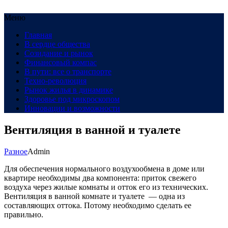
Меню
Главная
В сердце общества
Созидание и рынок
Финансовый компас
В пути: все о транспорте
Техно-революция
Рынок жилья в динамике
Здоровье под микроскопом
Инновации и возможности
Вентиляция в ванной и туалете
Разное
Admin
Для обеспечения нормального воздухообмена в доме или
квартире необходимы два компонента: приток свежего
воздуха через жилые комнаты и отток его из технических.
Вентиляция в ванной комнате и туалете — одна из
составляющих оттока. Потому необходимо сделать ее
правильно.