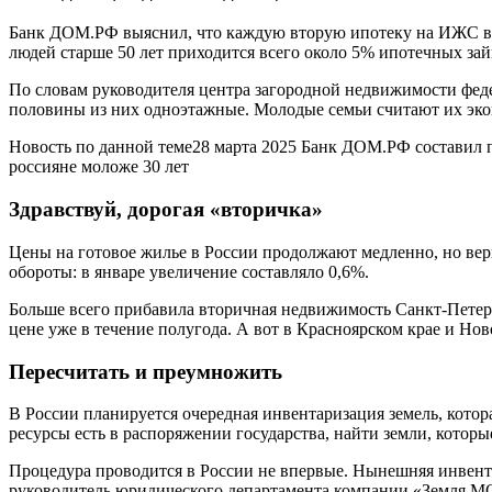
Банк ДОМ.РФ выяснил, что каждую вторую ипотеку на ИЖС в 202
людей старше 50 лет приходится всего около 5% ипотечных з
По словам руководителя центра загородной недвижимости фед
половины из них одноэтажные. Молодые семьи считают их эконо
Новость по данной теме28 марта 2025 Банк ДОМ.РФ составил 
россияне моложе 30 лет
Здравствуй, дорогая «вторичка»
Цены на готовое жилье в России продолжают медленно, но верн
обороты: в январе увеличение составляло 0,6%.
Больше всего прибавила вторичная недвижимость Санкт-Петербу
цене уже в течение полугода. А вот в Красноярском крае и Но
Пересчитать и преумножить
В России планируется очередная инвентаризация земель, котор
ресурсы есть в распоряжении государства, найти земли, котор
Процедура проводится в России не впервые. Нынешняя инвента
руководитель юридического департамента компании «Земля 