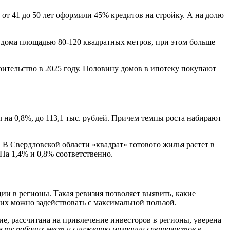
от 41 до 50 лет оформили 45% кредитов на стройку. А на долю
дома площадью 80-120 квадратных метров, при этом больше
ительство в 2025 году. Половину домов в ипотеку покупают
 на 0,8%, до 113,1 тыс. рублей. Причем темпы роста набирают
 В Свердловской области «квадрат» готового жилья растет в
На 1,4% и 0,8% соответственно.
ии в регионы. Такая ревизия позволяет выявить, какие
 их можно задействовать с максимальной пользой.
е, рассчитана на привлечение инвесторов в регионы, уверена
осту рабочих мест и снижению миграции специалистов в