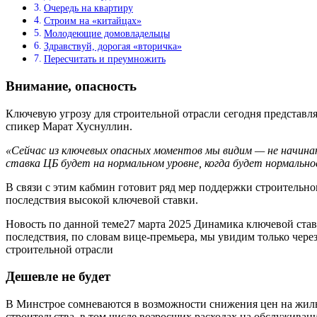
Очередь на квартиру
Строим на «китайцах»
Молодеющие домовладельцы
Здравствуй, дорогая «вторичка»
Пересчитать и преумножить
Внимание, опасность
Ключевую угрозу для строительной отрасли сегодня представл
спикер Марат Хуснуллин.
«Сейчас из ключевых опасных моментов мы видим — не начина
ставка ЦБ будет на нормальном уровне, когда будет нормальн
В связи с этим кабмин готовит ряд мер поддержки строительно
последствия высокой ключевой ставки.
Новость по данной теме27 марта 2025 Динамика ключевой став
последствия, по словам вице-премьера, мы увидим только чер
строительной отрасли
Дешевле не будет
В Минстрое сомневаются в возможности снижения цен на жиль
строительства, в том числе возросших расходах на обслуживан