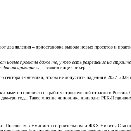
яют два явления – приостановка вывода новых проектов и практ
ют новые проекты даже те, у кого есть разрешение на строите
ое финансирование»
, — заявил вице-спикер.
го сектора экономики, чтобы не допустить падения в 2027–2028
ки заметно повлияла на работу строительной отрасли в России.
ез два-три года. Такое мнение чиновника приводит РБК-Недвижи
е. По словам замминистра строительства и ЖКХ Никиты Стасиш
ие проектного финансирования, которое по региональному портф