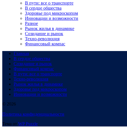
В пути: все о транспорте
В сердце общества
Здоровье под микроскопом
Инновации и возможности
Разное
Рынок жилья в динамике
Созидание и рынок
Техно-революция
Финансовый компас
Главная
В сердце общества
Созидание и рынок
Финансовый компас
В пути: все о транспорте
Техно-революция
Рынок жилья в динамике
Здоровье под микроскопом
Инновации и возможности
© 2026
Политика конфиденциальности
Тема от
WP Puzzle