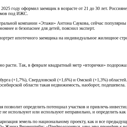
5 году оформил заемщик в возрасте от 21 до 30 лет. Россияне 
аймов под ИЖС.
еральной компании «Этажи» Антона Саукова, сейчас популярны 
мнее и безопаснее для детей, пояснил эксперт.
портрет ипотечного заемщика на индивидуальное жилищное стро
о расти. Так, в феврале квадратный метр «вторички» подорожал
рга (+1,7%), Свердловской (+1,6%) и Омской (+1,3%) областей.
восибирской области такая недвижимость, наоборот, подешевела. 
ая позволит определить потенциал участков и привлечь инвестиц
ые не используют или используют неправильно, и определить как
ризация земель по национальному проекту, как и все предыдущи
МО» Жанна Реценштейн:
«Предполагается, что это приведет к р