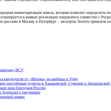
ередная инвентаризация земель, которая позволит определить п
 планируется в рамках реализации нацпроекта совместно с Рос
ию россиян в Москву и Петербург – эксперты Хотите привлечь 
у эшелону ВСУ
ка кандидатов от «Яблока» на выборы в Думу
яли населённые пункты в Харьковской, Сумской и Запорожской 
ыре раза благодаря России
я Зеленского предрешен
оронный альянс