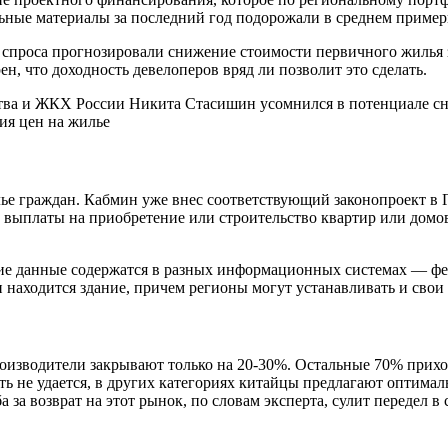
льные материалы за последний год подорожали в среднем пример
и спроса прогнозировали снижение стоимости первичного жилья
, что доходность девелоперов вряд ли позволит это сделать.
ства и ЖКХ России Никита Стасишин усомнился в потенциале с
ия цен на жилье
 граждан. Кабмин уже внес соответствующий законопроект в Гос
 выплаты на приобретение или строительство квартир или домов
ие данные содержатся в разных информационных системах — ф
и находится здание, причем регионы могут устанавливать и сво
оизводители закрывают только на 20-30%. Остальные 70% приход
не удается, в других категориях китайцы предлагают оптималь
за возврат на этот рынок, по словам эксперта, сулит передел в