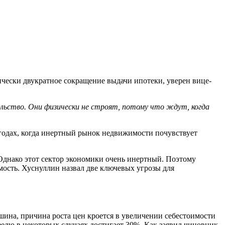
ически двукратное сокращение выдачи ипотеки, уверен вице-
льство. Они физически не строят, потому что ждут, когда
 годах, когда инертный рынок недвижимости почувствует
 Однако этот сектор экономики очень инертный. Поэтому
мость. Хуснуллин назвал две ключевых угрозы для
ина, причина роста цен кроется в увеличении себестоимости
елю в некоторых случаях достигает 30%. Как заявил чиновник,