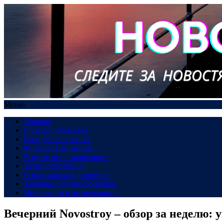
Меню
Главная
В сердце общества
Созидание и рынок
Финансовый компас
В пути: все о транспорте
Техно-революция
Рынок жилья в динамике
Здоровье под микроскопом
Инновации и возможности
Вечерний Novostroy – обзор за неделю: