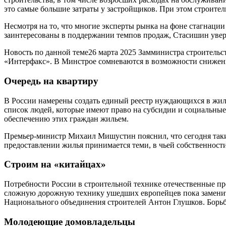
это самые большие затраты у застройщиков. При этом строите
Несмотря на то, что многие эксперты рынка на фоне стагнаци
заинтересованы в поддержании темпов продаж, Стасишин уверен
Новость по данной теме26 марта 2025 Замминистра строитель
«Интерфакс». В Минстрое сомневаются в возможности снижен
Очередь на квартиру
В России намерены создать единый реестр нуждающихся в жилье
список людей, которые имеют право на субсидии и социальные
обеспечению этих граждан жильем.
Премьер-министр Михаил Мишустин пояснил, что сегодня так
предоставлении жилья принимается теми, в чьей собственност
Строим на «китайцах»
Потребности России в строительной технике отечественные пр
сложную дорожную технику ушедших европейцев пока заменить 
Национального объединения строителей Антон Глушков. Борьба 
Молодеющие домовладельцы