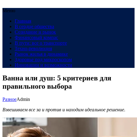
Меню
Главная
В сердце общества
Созидание и рынок
Финансовый компас
В пути: все о транспорте
Техно-революция
Рынок жилья в динамике
Здоровье под микроскопом
Инновации и возможности
Ванна или душ: 5 критериев для
правильного выбора
Разное
Admin
Взвешиваем все за и против и находим идеальное решение.