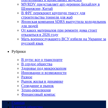
MVRDV представляет арт-деревню Бихайлоу в
Шэньчжэне, Китай
В ФРГ перекроют крупную трассу для
строительства тоннеля для жаб
Японская компания SDRS выпустила холодильник
для людей
От каких материалов при ремонте дома стоит
отказаться в 2026 году
Мать военнослужащего ВСУ избили на Украине за
русский язык
Рубрики
В пути: все о транспорте
В сердце общества
Здоровье под микроскопом
Инновации и возможности
Разное
Рынок жилья в динамике
Созидание и рынок
Техно-революция
Финансовый компас
Главная
В сердце общества