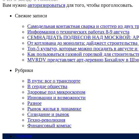
Вам нужно
авторизироваться
для того, чтобы проголосовать.
Свежие записи
Самодельная контактная сварка и споттер из двух
Информация о технических работах 8-9 августа
СЕМНАДЦАТЬ ПОДВЕСОВ НАД МОСКВОЙ: АР
От котлована до монолита: дайджест строительств
Топ-5 культур, которые можно посадить в августе и
Как пользоваться газовой горелкой для строительс
MVRDV представляет арт-деревню Бихайлоу в Шэн
Рубрики
В пути: все о транспорте
В сердце общества
Здоровье под микроскопом
Инновации и возможности
Разное
Рынок жилья в динамике
Созидание и рынок
Техно-революция
Финансовый компас
Главная