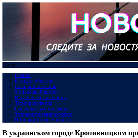
Меню
Главная
В сердце общества
Созидание и рынок
Финансовый компас
В пути: все о транспорте
Техно-революция
Рынок жилья в динамике
Здоровье под микроскопом
Инновации и возможности
В украинском городе Кропивницком пр