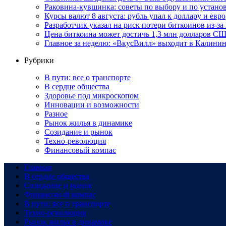
Раковина-кувшинка: советы по выбору и по устан
Курсы валют 8 августа: рубль упал к доллару и евро
Разработчик указал на риск потери биткоинов из-за
Цена биткоина может достичь 1,3 млн долларов СШ
Главное за неделю: «ВкусВилл» выходит в Калинин
Рубрики
В пути: все о транспорте
В сердце общества
Здоровье под микроскопом
Инновации и возможности
Разное
Рынок жилья в динамике
Созидание и рынок
Техно-революция
Финансовый компас
Главная
В сердце общества
Созидание и рынок
Финансовый компас
В пути: все о транспорте
Техно-революция
Рынок жилья в динамике