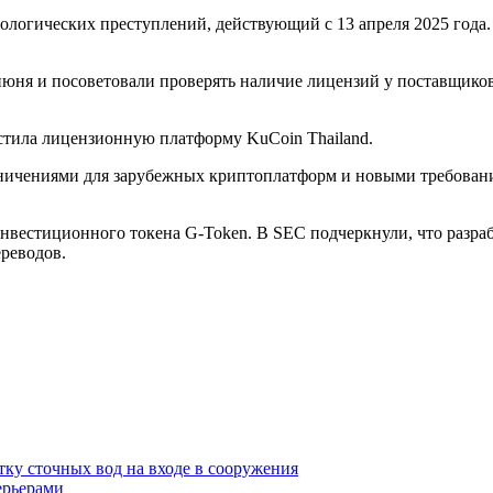
нологических преступлений, действующий с 13 апреля 2025 год
юня и посоветовали проверять наличие лицензий у поставщиков
стила лицензионную платформу KuCoin Thailand.
ничениями для зарубежных криптоплатформ и новыми требовани
 инвестиционного токена G-Token. В SEC подчеркнули, что раз
ереводов.
ку сточных вод на входе в сооружения
ерьерами