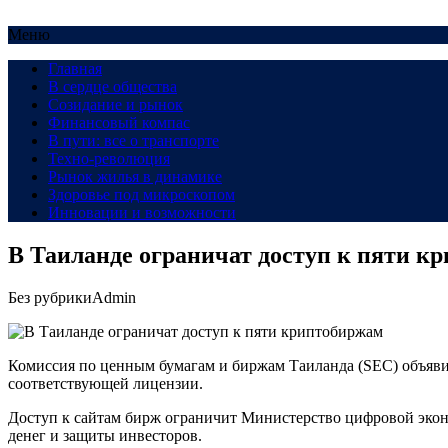
Меню
Главная
В сердце общества
Созидание и рынок
Финансовый компас
В пути: все о транспорте
Техно-революция
Рынок жилья в динамике
Здоровье под микроскопом
Инновации и возможности
В Таиланде ограничат доступ к пяти к
Без рубрики
Admin
Комиссия по ценным бумагам и биржам Таиланда (SEC) объявил
соответствующей лицензии.
Доступ к сайтам бирж ограничит Министерство цифровой эконо
денег и защиты инвесторов.