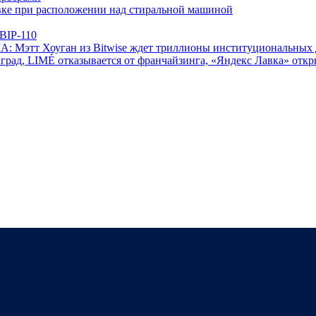
овке при расположении над стиральной машиной
 BIP-110
А: Мэтт Хоуган из Bitwise ждет триллионы институциональных 
град, LIMÉ отказывается от франчайзинга, «Яндекс Лавка» откр