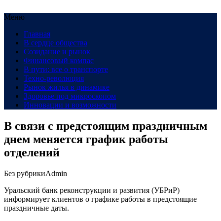
Меню
Главная
В сердце общества
Созидание и рынок
Финансовый компас
В пути: все о транспорте
Техно-революция
Рынок жилья в динамике
Здоровье под микроскопом
Инновации и возможности
В связи с предстоящим праздничным
днем меняется график работы
отделений
Без рубрики
Admin
Уральский банк реконструкции и развития (УБРиР)
информирует клиентов о графике работы в предстоящие
праздничные даты.