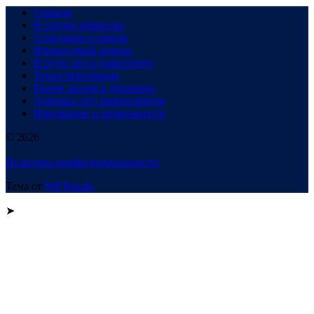
Главная
В сердце общества
Созидание и рынок
Финансовый компас
В пути: все о транспорте
Техно-революция
Рынок жилья в динамике
Здоровье под микроскопом
Инновации и возможности
© 2026
Политика конфиденциальности
Тема от
WP Puzzle
➤