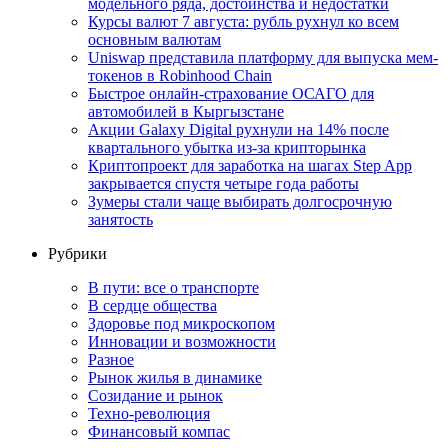
модельного ряда, достоинства и недостатки
Курсы валют 7 августа: рубль рухнул ко всем
основным валютам
Uniswap представила платформу для выпуска мем-
токенов в Robinhood Chain
Быстрое онлайн-страхование ОСАГО для
автомобилей в Кыргызстане
Акции Galaxy Digital рухнули на 14% после
квартального убытка из-за крипторынка
Криптопроект для заработка на шагах Step App
закрывается спустя четыре года работы
Зумеры стали чаще выбирать долгосрочную
занятость
Рубрики
В пути: все о транспорте
В сердце общества
Здоровье под микроскопом
Инновации и возможности
Разное
Рынок жилья в динамике
Созидание и рынок
Техно-революция
Финансовый компас