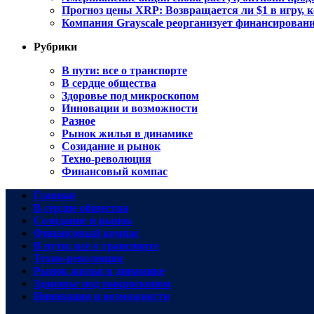
Прогноз цены XRP: Возвращается ли $1 в игру, 
Компания Grayscale реорганизует финансировани
Рубрики
В пути: все о транспорте
В сердце общества
Здоровье под микроскопом
Инновации и возможности
Разное
Рынок жилья в динамике
Созидание и рынок
Техно-революция
Финансовый компас
Главная
В сердце общества
Созидание и рынок
Финансовый компас
В пути: все о транспорте
Техно-революция
Рынок жилья в динамике
Здоровье под микроскопом
Инновации и возможности