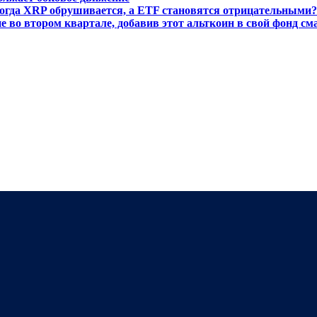
когда XRP обрушивается, а ETF становятся отрицательными?
е во втором квартале, добавив этот альткоин в свой фонд см