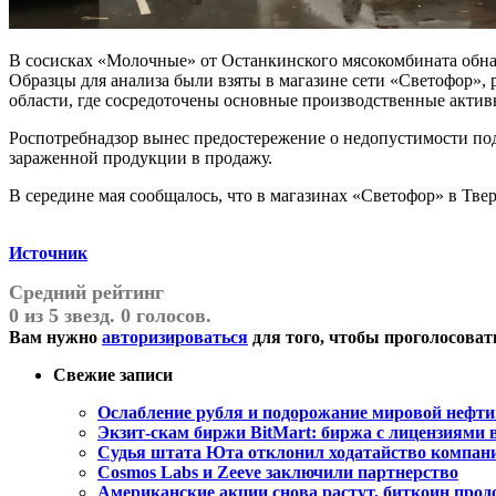
В сосисках «Молочные» от Останкинского мясокомбината обнар
Образцы для анализа были взяты в магазине сети «Светофор»,
области, где сосредоточены основные производственные акти
Роспотребнадзор вынес предостережение о недопустимости по
зараженной продукции в продажу.
В середине мая сообщалось, что в магазинах «Светофор» в Тв
Источник
Средний рейтинг
0 из 5 звезд. 0 голосов.
Вам нужно
авторизироваться
для того, чтобы проголосоват
Свежие записи
Ослабление рубля и подорожание мировой нефти.
Экзит-скам биржи BitMart: биржа с лицензиям
Судья штата Юта отклонил ходатайство компании
Cosmos Labs и Zeeve заключили партнерство
Американские акции снова растут, биткоин прод