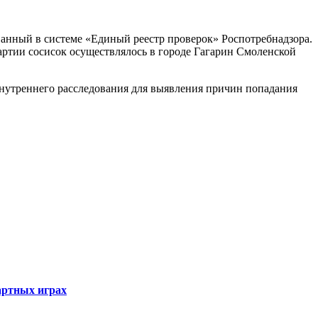
ванный в системе «Единый реестр проверок» Роспотребнадзора.
артии сосисок осуществлялось в городе Гагарин Смоленской
нутреннего расследования для выявления причин попадания
артных играх