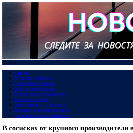
Меню
Главная
В сердце общества
Созидание и рынок
Финансовый компас
В пути: все о транспорте
Техно-революция
Рынок жилья в динамике
Здоровье под микроскопом
Инновации и возможности
В сосисках от крупного производителя