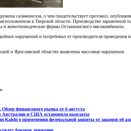
ужена сальмонелла, о чем свидетельствует протокол, опублико
 расположенном в Тверской области. Производство зараженной п
вы и животноводческие фермы Останкинского мясокомбината.
добных нарушений и потребовал от производителя проведения в
ерской и Ярославской областях выявлены массовые нарушения.
ь.
 Обзор финансового рынка от 6 августа
и в Австралии и США остановила выплаты
 Kalshi о применении федеральной защиты от законов об аз
олжает боковое движение