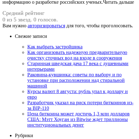
информацию о разработке российских ученых.Читать дальше
Средний рейтинг
0 из 5 звезд. 0 голосов.
Вам нужно
авторизироваться
для того, чтобы проголосовать.
Свежие записи
Как выбрать застройщика
Как организовать надежную предварительную
очистку сточных вод на входе в сооружения
Старинная шведская дача 17 века с душевными
интерьерами
Раковина-кувшинка: советы по выбору и по
установке при расположении над стиральной
машиной
Курсы валют 8 августа: рубль упал к доллару и
евро
Разработчик указал на риск потери биткоинов из-
за BIP-110
Цена биткоина может достичь 1,3 млн долларов
США: Мэтт Хоуган из Bitwise ждет триллионы
институциональных денег
Рубрики