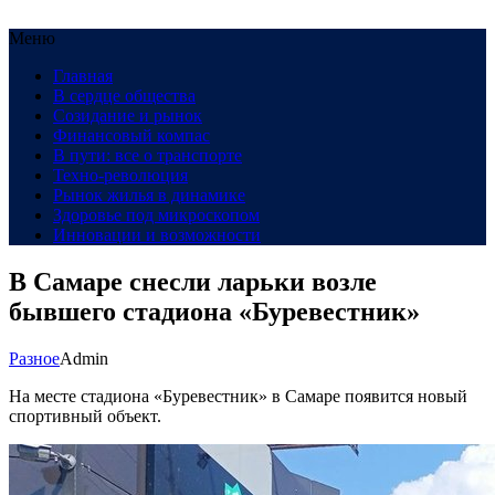
Меню
Главная
В сердце общества
Созидание и рынок
Финансовый компас
В пути: все о транспорте
Техно-революция
Рынок жилья в динамике
Здоровье под микроскопом
Инновации и возможности
В Самаре снесли ларьки возле
бывшего стадиона «Буревестник»
Разное
Admin
На месте стадиона «Буревестник» в Самаре появится новый
спортивный объект.