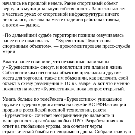
начались на прошлой неделе. Ранее спортивный объект
вернули в муниципальную собственность. За несколько лет
в частных руках от спортивной инфраструктуры ничего
не осталось, сначала на месте стадиона работала стоянка,
а потом — рынок.
«По дальнейшей судьбе территории позиция озвучивалась
ранее и не поменялась — “Буревестник” будет снова
спортивным объектом», — прокомментировала пресс-служба
мэрии.
Власти ранее говорили, что незаконные павильоны
у «Буревестника» снесут, и воплотили эти планы в жизнь.
Собственникам снесенных объектов предложили другие
места для торговли, также им объяснили, как включить свой
объект в схему размещения НТО в Самаре. А вот что именно
появится на месте «Буревестника», пока вопрос открытый.
Узнать больше по темеРакета «Буревестник»: уникальное
оружие с ядерным двигателем на службе ВС РФНастоящий
прорыв в российской военной технологии, ракета
«Буревестник» сочетает неограниченную дальность и
маневренность для обхода любых ПРО. Разработанная как
ответ на глобальные угрозы, она сочетает черты
стратегической бомбы и невидимого дрона. Собрали главную