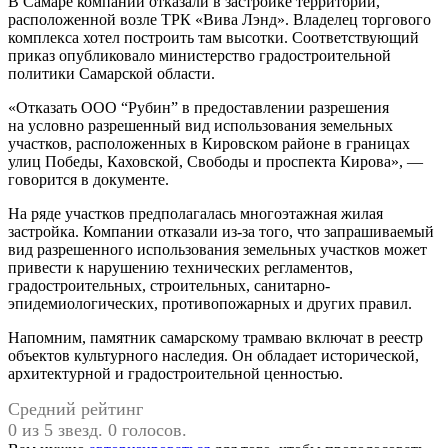
В Самаре компании отказали в застройке территории,
расположенной возле ТРК «Вива Лэнд». Владелец торгового
комплекса хотел построить там высотки. Соответствующий
приказ опубликовало министерство градостроительной
политики Самарской области.
«Отказать ООО “Рубин” в предоставлении разрешения
на условно разрешенный вид использования земельных
участков, расположенных в Кировском районе в границах
улиц Победы, Каховской, Свободы и проспекта Кирова», —
говорится в документе.
На ряде участков предполагалась многоэтажная жилая
застройка. Компании отказали из-за того, что запрашиваемый
вид разрешенного использования земельных участков может
привести к нарушению технических регламентов,
градостроительных, строительных, санитарно-
эпидемиологических, противопожарных и других правил.
Напомним, памятник самарскому трамваю включат в реестр
объектов культурного наследия. Он обладает исторической,
архитектурной и градостроительной ценностью.
Средний рейтинг
0 из 5 звезд. 0 голосов.