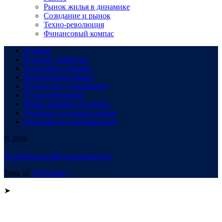
Рынок жилья в динамике
Созидание и рынок
Техно-революция
Финансовый компас
Главная
В сердце общества
Созидание и рынок
Финансовый компас
В пути: все о транспорте
Техно-революция
Рынок жилья в динамике
Здоровье под микроскопом
Инновации и возможности
© 2026
Политика конфиденциальности
Тема от
WP Puzzle
➤