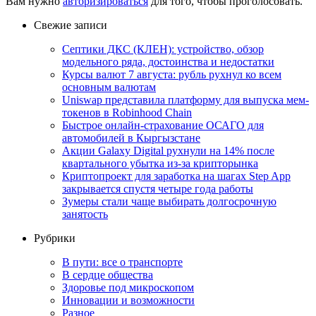
Вам нужно
авторизироваться
для того, чтобы проголосовать.
Свежие записи
Септики ДКС (КЛЕН): устройство, обзор
модельного ряда, достоинства и недостатки
Курсы валют 7 августа: рубль рухнул ко всем
основным валютам
Uniswap представила платформу для выпуска мем-
токенов в Robinhood Chain
Быстрое онлайн-страхование ОСАГО для
автомобилей в Кыргызстане
Акции Galaxy Digital рухнули на 14% после
квартального убытка из-за крипторынка
Криптопроект для заработка на шагах Step App
закрывается спустя четыре года работы
Зумеры стали чаще выбирать долгосрочную
занятость
Рубрики
В пути: все о транспорте
В сердце общества
Здоровье под микроскопом
Инновации и возможности
Разное