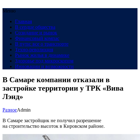
Меню
Главная
В сердце общества
Созидание и рынок
Финансовый компас
В пути: все о транспорте
Техно-революция
Рынок жилья в динамике
Здоровье под микроскопом
Инновации и возможности
В Самаре компании отказали в
застройке территории у ТРК «Вива
Лэнд»
Разное
Admin
В Самаре застройщик не получил разрешение
на строительство высоток в Кировском районе.