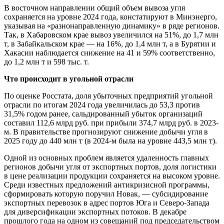
В восточном направлении общий объем вывоза угля
сохраняется на уровне 2024 года, констатируют в Минэнерго,
указывая на «разнонаправленную динамику» в ряде регионов.
Так, в Хабаровском крае вывоз увеличился на 51%, до 1,7 млн
т, в Забайкальском крае — на 16%, до 1,4 млн т, а в Бурятии и
Хакасии наблюдается снижение на 41 и 59% соответственно,
до 1,2 млн т и 598 тыс. т.
Что происходит в угольной отрасли
По оценке Росстата, доля убыточных предприятий угольной
отрасли по итогам 2024 года увеличилась до 53,3 против
31,5% годом ранее, сальдированный убыток организаций
составил 112,6 млрд руб. при прибыли 374,7 млрд руб. в 2023-
м. В правительстве прогнозируют снижение добычи угля в
2025 году до 440 млн т (в 2024-м была на уровне 443,5 млн т).
Одной из основных проблем является удаленность главных
регионов добычи угля от экспортных портов, доля логистики
в цене реализации продукции сохраняется на высоком уровне.
Среди известных предложений антикризисной программы,
сформировать которую поручил Новак, — субсидирование
экспортных перевозок в адрес портов Юга и Северо-Запада
для диверсификации экспортных потоков. В декабре
прошлого года на одном из совещаний под председательством