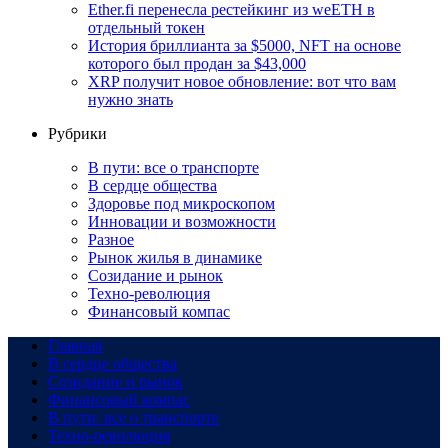
Ether.fi перенесла рестейкинг из weETH в
отдельный токен
История бриллианта за $5000, NFT на основе
которого был продан за $43,000
XRP получит новое обновление: вот что вам
нужно знать
Рубрики
В пути: все о транспорте
В сердце общества
Здоровье под микроскопом
Инновации и возможности
Разное
Рынок жилья в динамике
Созидание и рынок
Техно-революция
Финансовый компас
Главная
В сердце общества
Созидание и рынок
Финансовый компас
В пути: все о транспорте
Техно-революция