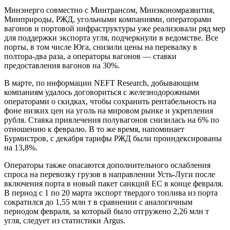
Минэнерго совместно с Минтрансом, Минэкономразвития,
Минприроды, РЖД, угольными компаниями, операторами
вагонов и портовой инфраструктуры уже реализовали ряд мер
для поддержки экспорта угля, подчеркнули в ведомстве. Все
порты, в том числе Юга, снизили цены на перевалку в
полтора-два раза, а операторы вагонов — ставки
предоставления вагонов на 30%.
В марте, по информации NEFT Research, добывающим
компаниям удалось договориться с железнодорожными
операторами о скидках, чтобы сохранить рентабельность на
фоне низких цен на уголь на мировом рынке и укрепления
рубля. Ставка привлечения полувагонов снизилась на 6% по
отношению к февралю. В то же время, напоминает
Бурмистров, с декабря тарифы РЖД были проиндексированы
на 13,8%.
Операторы также опасаются дополнительного ослабления
спроса на перевозку грузов в направлении Усть-Луги после
включения порта в новый пакет санкций ЕС в конце февраля.
В период с 1 по 20 марта экспорт твердого топлива из порта
сократился до 1,55 млн т в сравнении с аналогичным
периодом февраля, за который было отгружено 2,26 млн т
угля, следует из статистики Argus.