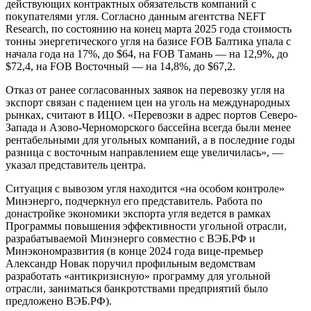
действующих контрактных обязательств компаний с
покупателями угля. Согласно данным агентства NEFT
Research, по состоянию на конец марта 2025 года стоимость
тонны энергетического угля на базисе FOB Балтика упала с
начала года на 17%, до $64, на FOB Тамань — на 12,9%, до
$72,4, на FOB Восточный — на 14,8%, до $67,2.
Отказ от ранее согласованных заявок на перевозку угля на
экспорт связан с падением цен на уголь на международных
рынках, считают в ИЦО. «Перевозки в адрес портов Северо-
Запада и Азово-Черноморского бассейна всегда были менее
рентабельными для угольных компаний, а в последние годы
разница с восточным направлением еще увеличилась», —
указал представитель центра.
Ситуация с вывозом угля находится «на особом контроле»
Минэнерго, подчеркнул его представитель. Работа по
донастройке экономики экспорта угля ведется в рамках
Программы повышения эффективности угольной отрасли,
разрабатываемой Минэнерго совместно с ВЭБ.РФ и
Минэкономразвития (в конце 2024 года вице-премьер
Александр Новак поручил профильным ведомствам
разработать «антикризисную» программу для угольной
отрасли, заниматься банкротствами предприятий было
предложено ВЭБ.РФ).