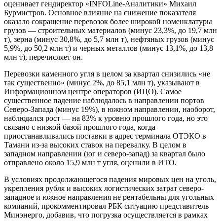
оценивает гендиректор «INFOLine-Аналитики» Михаил
Бурмистров. Основное влияние на снижение показателя
оказало сокращение перевозок более широкой номенклатуры
грузов — строительных материалов (минус 23,3%, до 19,7 млн
т), зерна (минус 30,8%, до 5,7 млн т), нефтяных грузов (минус
5,9%, до 50,2 млн т) и черных металлов (минус 13,1%, до 13,8
млн т), перечисляет он.
Перевозки каменного угля в целом за квартал снизились «не
так существенно» (минус 2%, до 85,1 млн т), указывают в
Информационном центре операторов (ИЦО). Самое
существенное падение наблюдалось в направлении портов
Северо-Запада (минус 19%), в южном направлении, наоборот,
наблюдался рост — на 83% к уровню прошлого года, но это
связано с низкой базой прошлого года, когда
приостанавливались поставки в адрес терминала ОТЭКО в
Тамани из-за высоких ставок на перевалку. В целом в
западном направлении (юг и северо-запад) за квартал было
отправлено около 15,9 млн т угля, оценили в ИТО.
В условиях продолжающегося падения мировых цен на уголь,
укрепления рубля и высоких логистических затрат северо-
западное и южное направления не рентабельны для угольных
компаний, прокомментировал РБК ситуацию представитель
Минэнерго, добавив, что погрузка осуществляется в рамках