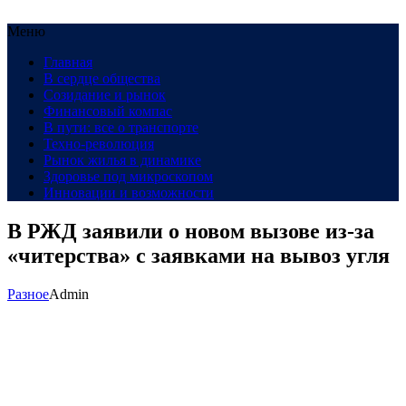
Меню
Главная
В сердце общества
Созидание и рынок
Финансовый компас
В пути: все о транспорте
Техно-революция
Рынок жилья в динамике
Здоровье под микроскопом
Инновации и возможности
В РЖД заявили о новом вызове из-за
«читерства» с заявками на вывоз угля
Разное
Admin