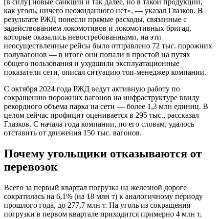
[в силу] новые санкции и так далее, но в такой продукции,
как уголь, ничего неожиданного нет», — указал Глазков. В
результате РЖД понесли прямые расходы, связанные с
задействованием локомотивов и локомотивных бригад,
которые оказались невостребованными, на эти
неосуществленные рейсы было отправлено 72 тыс. порожних
полувагонов — в итоге они попали в простой на путях
общего пользования и ухудшили эксплуатационные
показатели сети, описал ситуацию топ-менеджер компании.
С октября 2024 года РЖД ведут активную работу по
сокращению порожних вагонов на инфраструктуре ввиду
рекордного объема парка на сети — более 1,3 млн единиц. В
целом сейчас профицит оценивается в 295 тыс., рассказал
Глазков. С начала года компании, по его словам, удалось
отставить от движения 150 тыс. вагонов.
Почему угольщики отказываются от
перевозок
Всего за первый квартал погрузка на железной дороге
сократилась на 6,1% (на 18 млн т) к аналогичному периоду
прошлого года, до 277,7 млн т. На уголь из сокращения
погрузки в первом квартале приходится примерно 4 млн т,