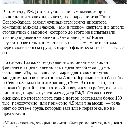
В этом году РЖД столкнулись с новым вызовом при
выполнении заявок на вывоз угля в адрес портов Юга и
Северо-Запада, заявил журналистам замгендиректора
компании Михаил Глазков. «Мы в первом квартале и в апреле
столкнулись с вызовом, которого до этого не испытывали, —
это инфлированные заявки. О чем идет речь? Когда
грузоотправитель занимается так называемым читерством:
перезаявляет объем груза, которого фактически нет», — сказал
он.
По словам Глазкова, нормальное отклонение заявок от
фактически предъявленного к перевозке объема грузов
составляет 2%, но в январе—марте для заявок по углю в
западном направлении (порты Азово-Черноморского бассейна
и Северо-Запада) оно доходило до 30%. Это означает, что
«каждый третий вагон, который находился на рейсе, оказался
лишним», подчеркнул топ-менеджер РЖД. Согласно его
оценкам, по итогам марта такие потери составляли более 150
тыс. т ежесуточно, или примерно 4,5 млн т за месяц, — речь
идет об объеме груза, который заявили к перевозке, но не
предъявили.
«Можно сказать, что рынок очень быстро меняется, вступают