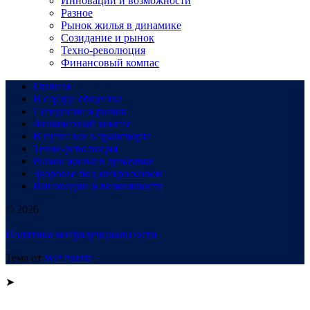
Инновации и возможности
Разное
Рынок жилья в динамике
Созидание и рынок
Техно-революция
Финансовый компас
Главная
В сердце общества
Созидание и рынок
Финансовый компас
В пути: все о транспорте
Техно-революция
Рынок жилья в динамике
Здоровье под микроскопом
Инновации и возможности
© 2026
Политика конфиденциальности
Тема от
WP Puzzle
➤