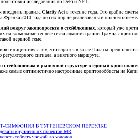
 подготовки исследования по DeFi и NFT.
ся внедрить правила
Clarity Act
в течение года. Это крайне сжат
а-Фрэнка 2010 года до сих пор не реализованы в полном объеме.
лий вокруг законопроекта о стейблкоинах
, который уже прот
их на возможные тёплые связи администрации Трампа с криптои
такой нервной теме.
вою инициативу с тем, что варится в котле Палаты представителе
 регуляторного сигнала, а внятного маршрута.
по стейблкоинам и рыночной структуре в единый криптопаке
 даже самые оптимистично настроенные криптолоббисты на Капит
Т-СИМФОНИЯ В ТУРГЕНЕВСКОМ ПЕРЕУЛКЕ
а девяти крупнейших проектов MR
 успеть собрать урожай до холодов