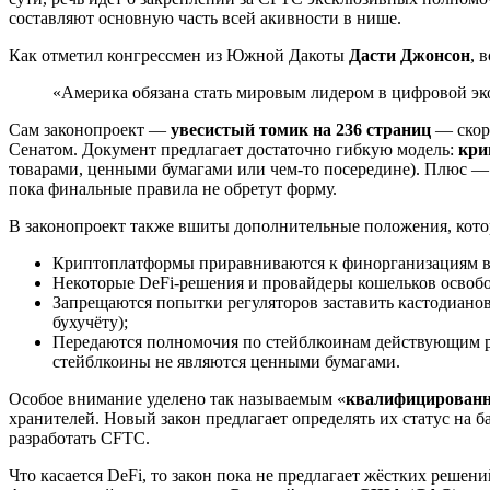
составляют основную часть всей акивности в нише.
Как отметил конгрессмен из Южной Дакоты
Дасти Джонсон
, 
«Америка обязана стать мировым лидером в цифровой эко
Сам законопроект —
увесистый томик на 236 страниц
— скоре
Сенатом. Документ предлагает достаточно гибкую модель:
кри
товарами, ценными бумагами или чем-то посередине). Плюс — 
пока финальные правила не обретут форму.
В законопроект также вшиты дополнительные положения, кото
Криптоплатформы приравниваются к финорганизациям в ко
Некоторые DeFi-решения и провайдеры кошельков освобо
Запрещаются попытки регуляторов заставить кастодианов
бухучёту);
Передаются полномочия по стейблкоинам действующим ре
стейблкоины не являются ценными бумагами.
Особое внимание уделено так называемым «
квалифицированн
хранителей. Новый закон предлагает определять их статус на 
разработать CFTC.
Что касается DeFi, то закон пока не предлагает жёстких реше