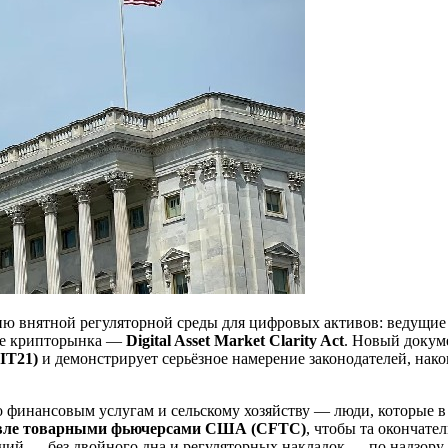
ю внятной регуляторной среды для цифровых активов: ведущие
уре крипторынка —
Digital Asset Market Clarity Act
. Новый докум
FIT21)
и демонстрирует серьёзное намерение законодателей, нако
финансовым услугам и сельскому хозяйству — люди, которые в
говле товарными фьючерсами США (CFTC)
, чтобы та окончате
чий — без двойного дна и регуляторных накладок — по надзору