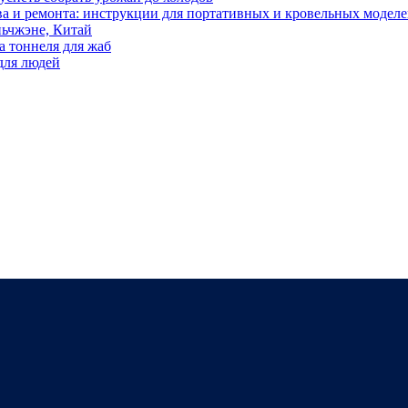
тва и ремонта: инструкции для портативных и кровельных модел
ьчжэне, Китай
а тоннеля для жаб
для людей