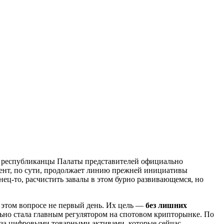
 республиканцы Палаты представителей официально
ент, по сути, продолжает линию прежней инициативы
нец-то, расчистить завалы в этом бурно развивающемся, но
 этом вопросе не первый день. Их цель —
без лишних
льно стала главным регулятором на спотовом крипторынке. По
 за цифровыми товарными активами, которые сейчас