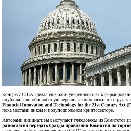
Конгресс США сделал ещё один уверенный шаг к формировани
опубликовали обновлённую версию законопроекта по структ
Financial Innovation and Technology for the 21st Century Act (
пока местами диком и полуподпольном криптосекторе.
Авторами инициативы выступают тяжеловесы из Комитетов по 
разногласий передать бразды правления Комиссии по тор
сути, речь идёт о закреплении за CFTC эксклюзивных полномо