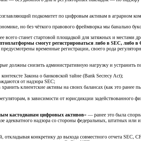
возглавляющий подкомитет по цифровым активам в аграрном ком
номике, но без чёткого правового фреймворка мы банально букс
е всего станет стартовой площадкой для затяжных и местами д
птоплатформы смогут регистрироваться либо в SEC, либо в
предусмотрены временные регистрации, своего рода регуляторны
рые должны снизить административную нагрузку и устранить по
нтексте Закона о банковской тайне (Bank Secrecy Act);
ждаются от надзора SEC;
 хранить клиентские активы на своих балансах (как это ранее п
гуляторам, в зависимости от юрисдикции задействованного фи
ым кастодианам цифровых активов
» — ранее это была спор
базе адекватного надзора со стороны федеральных, штатных или
ний, откладывая конкретику до выхода совместного отчета SEC, 