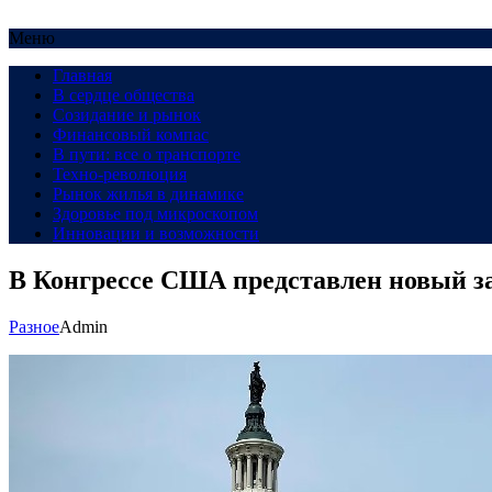
Меню
Главная
В сердце общества
Созидание и рынок
Финансовый компас
В пути: все о транспорте
Техно-революция
Рынок жилья в динамике
Здоровье под микроскопом
Инновации и возможности
В Конгрессе США представлен новый з
Разное
Admin