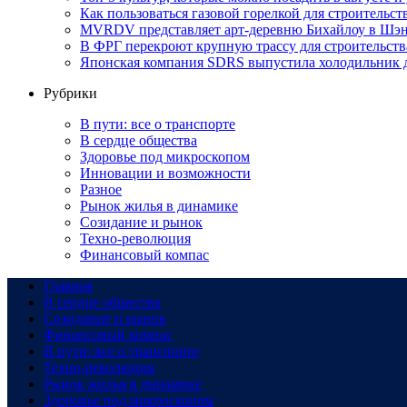
Как пользоваться газовой горелкой для строительс
MVRDV представляет арт-деревню Бихайлоу в Шэн
В ФРГ перекроют крупную трассу для строительств
Японская компания SDRS выпустила холодильник 
Рубрики
В пути: все о транспорте
В сердце общества
Здоровье под микроскопом
Инновации и возможности
Разное
Рынок жилья в динамике
Созидание и рынок
Техно-революция
Финансовый компас
Главная
В сердце общества
Созидание и рынок
Финансовый компас
В пути: все о транспорте
Техно-революция
Рынок жилья в динамике
Здоровье под микроскопом