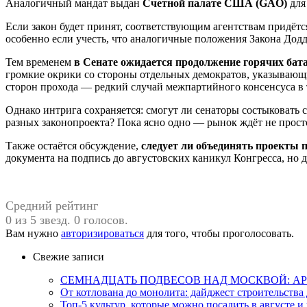
Аналогичный мандат выдан
Счетной палате США (GAO)
для
Если закон будет принят, соответствующим агентствам придёт
особенно если учесть, что аналогичные положения Закона Додд
Тем временем
в Сенате ожидается продолжение горячих бата
громкие окрики со стороны отдельных демократов, указывающ
сторон прохода — редкий случай межпартийного консенсуса в 
Однако интрига сохраняется: смогут ли сенаторы состыковать с
разных законопроекта? Пока ясно одно — рынок ждёт не просто
Также остаётся обсуждение,
следует ли объединять проекты 
документа на подпись до августовских каникул Конгресса, но
Средний рейтинг
0 из 5 звезд. 0 голосов.
Вам нужно
авторизироваться
для того, чтобы проголосовать.
Свежие записи
СЕМНАДЦАТЬ ПОДВЕСОВ НАД МОСКВОЙ: АР
От котлована до монолита: дайджест строительств
Топ-5 культур, которые можно посадить в августе и