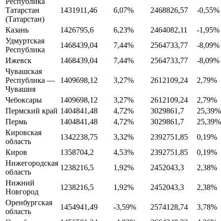
Республика
Татарстан
1431911,46
6,07%
2468826,57
-0,55%
(Татарстан)
Казань
1426795,6
6,23%
2464082,11
-1,95%
Удмуртская
1468439,04
7,44%
2564733,77
-8,09%
Республика
Ижевск
1468439,04
7,44%
2564733,77
-8,09%
Чувашская
Республика —
1409698,12
3,27%
2612109,24
2,79%
Чувашия
Чебоксары
1409698,12
3,27%
2612109,24
2,79%
Пермский край
1404841,48
4,72%
3029861,7
25,39%
Пермь
1404841,48
4,72%
3029861,7
25,39%
Кировская
1342238,75
3,32%
2392751,85
0,19%
область
Киров
1358704,2
4,53%
2392751,85
0,19%
Нижегородская
1238216,5
1,92%
2452043,3
2,38%
область
Нижний
1238216,5
1,92%
2452043,3
2,38%
Новгород
Оренбургская
1454941,49
-3,59%
2574128,74
3,78%
область