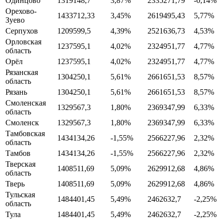
Одинцово
1319148,7
3,87%
2335271,79
-0,14%
Орехово-
1433712,33
3,45%
2619495,43
5,77%
Зуево
Серпухов
1209599,5
4,39%
2521636,73
4,53%
Орловская
1237595,1
4,02%
2324951,77
4,77%
область
Орёл
1237595,1
4,02%
2324951,77
4,77%
Рязанская
1304250,1
5,61%
2661651,53
8,57%
область
Рязань
1304250,1
5,61%
2661651,53
8,57%
Смоленская
1329567,3
1,80%
2369347,99
6,33%
область
Смоленск
1329567,3
1,80%
2369347,99
6,33%
Тамбовская
1434134,26
-1,55%
2566227,96
2,32%
область
Тамбов
1434134,26
-1,55%
2566227,96
2,32%
Тверская
1408511,69
5,09%
2629912,68
4,86%
область
Тверь
1408511,69
5,09%
2629912,68
4,86%
Тульская
1484401,45
5,49%
2462632,7
-2,25%
область
Тула
1484401,45
5,49%
2462632,7
-2,25%