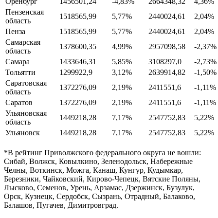
Оренбург
1456501,24
-4,83%
2664348,32
4,36%
Пензенская
1518565,99
5,77%
2440024,61
2,04%
область
Пенза
1518565,99
5,77%
2440024,61
2,04%
Самарская
1378600,35
4,99%
2957098,58
-2,37%
область
Самара
1433646,31
5,85%
3108297,0
-2,73%
Тольятти
1299922,9
3,12%
2639914,82
-1,50%
Саратовская
1372276,09
2,19%
2411551,6
-1,11%
область
Саратов
1372276,09
2,19%
2411551,6
-1,11%
Ульяновская
1449218,28
7,17%
2547752,83
5,22%
область
Ульяновск
1449218,28
7,17%
2547752,83
5,22%
*В рейтинг Приволжского федерального округа не вошли:
Сибай, Волжск, Ковылкино, Зеленодольск, Набережные
Челны, Воткинск, Можга, Канаш, Кунгур, Кудымкар,
Березники, Чайковский, Кирово-Чепецк, Вятские Поляны,
Лысково, Семенов, Урень, Арзамас, Дзержинск, Бузулук,
Орск, Кузнецк, Сердобск, Сызрань, Отрадный, Балаково,
Балашов, Пугачев, Димитровград.