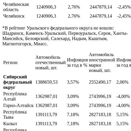
Челябинская
1240906,3
2,76%
2447879,14
-2,45%
область
Челябинск
1240906,3
2,76%
2447879,14
-2,45%
*В рейтинг Уральского федерального округа не вошли:
Шадринск, Каменск-Уральский, Первоуральск, Серов, Ханты-
Мансийск, Белоярский, Салехард, Надым, Кыштым,
Магнитогорск, Миасс.
Автомобиль
Автомобиль
Инфляция
иностранной
Инфля
Регион
отечественный
за год в %
марки
за год 
новый, шт.
новый, шт.
Сибирский
федеральный
1388659,53
3,57%
2552490,17
2,06%
округ
Республика
1362987,01
3,09%
2743996,19
-4,00%
Алтай
Горно-Алтайск
1362987,01
3,09%
2743996,19
-4,00%
Республика
1391113,79
7,18%
2827183,18
5,15%
Тыва
Кызыл
1391113,79
7,18%
2827183,18
5,15%
Республика