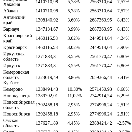
1410710,98
5,78%
2563310,64
7,57%
Хакасия
Абакан
1410710,98
5,78%
2563310,64
7,57%
Алтайский
1308140,92
3,60%
2687363,95
8,43%
край
Барнаул
1347134,67
3,99%
2687363,95
8,43%
Красноярский
1460116,58
3,02%
2449514,64
4,24%
край
Красноярск
1460116,58
3,02%
2449514,64
3,96%
Иркутская
1271883,8
3,55%
2561770,47
6,86%
область
Иркутск
1271883,8
3,55%
2561770,47
6,86%
Кемеровская
область —
1323619,49
8,86%
2659366,44
7,41%
Кузбасс
Кемерово
1338494,43
10,30%
2571450,93
8,68%
Новокузнецк
1289792,01
11,02%
2742914,54
6,29%
Новосибирская
1392458,18
2,95%
2774996,24
2,51%
область
Новосибирск
1392458,18
2,95%
2774996,24
2,51%
Омская
1376271,89
4,45%
2388424,42
-2,57%
область