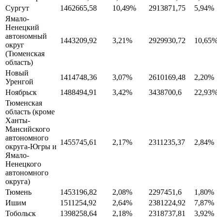
Сургут
1462665,58
10,49%
2913871,75
5,94%
Ямало-
Ненецкий
автономный
1443209,92
3,21%
2929930,72
10,65
округ
(Тюменская
область)
Новый
1414748,36
3,07%
2610169,48
2,20%
Уренгой
Ноябрьск
1488494,91
3,42%
3438700,6
22,93
Тюменская
область (кроме
Ханты-
Мансийского
автономного
1455745,61
2,17%
2311235,37
2,84%
округа-Югры и
Ямало-
Ненецкого
автономного
округа)
Тюмень
1453196,82
2,08%
2297451,6
1,80%
Ишим
1511254,92
2,64%
2381224,92
7,87%
Тобольск
1398258,64
2,18%
2318737,81
3,92%