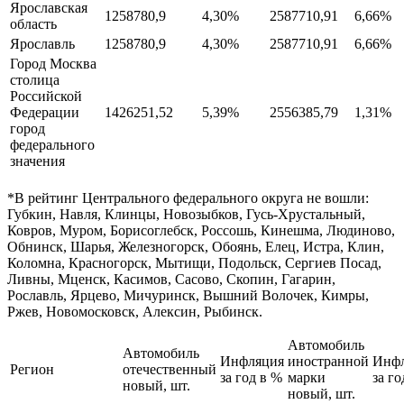
Ярославская
1258780,9
4,30%
2587710,91
6,66%
область
Ярославль
1258780,9
4,30%
2587710,91
6,66%
Город Москва
столица
Российской
Федерации
1426251,52
5,39%
2556385,79
1,31%
город
федерального
значения
*В рейтинг Центрального федерального округа не вошли:
Губкин, Навля, Клинцы, Новозыбков, Гусь-Хрустальный,
Ковров, Муром, Борисоглебск, Россошь, Кинешма, Людиново,
Обнинск, Шарья, Железногорск, Обоянь, Елец, Истра, Клин,
Коломна, Красногорск, Мытищи, Подольск, Сергиев Посад,
Ливны, Мценск, Касимов, Сасово, Скопин, Гагарин,
Рославль, Ярцево, Мичуринск, Вышний Волочек, Кимры,
Ржев, Новомосковск, Алексин, Рыбинск.
Автомобиль
Автомобиль
Инфляция
иностранной
Инф
Регион
отечественный
за год в %
марки
за го
новый, шт.
новый, шт.