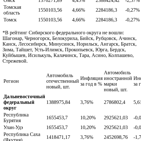
Омск
1376271,89
4,45%
2388424,42
-2,57%
Томская
1550103,56
4,66%
2284186,3
-0,27%
область
Томск
1550103,56
4,66%
2284186,3
-0,27%
*В рейтинг Сибирского федерального округа не вошли:
Шагонар, Черногорск, Белокуриха, Бийск, Рубцовск, Ачинск,
Канск, Лесосибирск, Минусинск, Норильск, Ангарск, Братск,
Зима, Тайшет, Усть-Илимск, Прокопьевск, Юрга, Бердск,
Куйбышев, Исилькуль, Калачинск, Тара, Асино, Колпашево,
Стрежевой.
Автомобиль
Автомобиль
Инфляция
иностранной
Ин
Регион
отечественный
за год в %
марки
за 
новый, шт.
новый, шт.
Дальневосточный
федеральный
1388975,84
3,76%
2786802,4
5,
округ
Республика
1655453,7
10,20%
2925621,03
-0,
Бурятия
Улан-Удэ
1655453,7
10,20%
2925621,03
-0,
Республика Саха
1418471,17
3,76%
2452698,76
-1,
(Якутия)