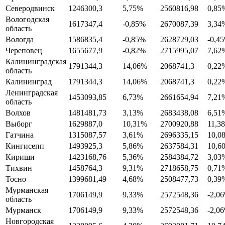
Северодвинск
1246300,3
5,75%
2560816,98
0,85
Вологодская
1617347,4
-0,85%
2670087,39
3,34
область
Вологда
1586835,4
-0,85%
2628729,03
-0,4
Череповец
1655677,9
-0,82%
2715995,07
7,62
Калининградская
1791344,3
14,06%
2068741,3
0,22
область
Калининград
1791344,3
14,06%
2068741,3
0,22
Ленинградская
1453093,85
6,73%
2661654,94
7,21
область
Волхов
1481481,73
3,13%
2683438,08
6,51
Выборг
1629887,0
10,31%
2700920,88
11,3
Гатчина
1315087,57
3,61%
2696335,15
10,0
Кингисепп
1493925,3
5,86%
2637584,31
10,6
Кириши
1423168,76
5,36%
2584384,72
3,03
Тихвин
1458764,3
9,31%
2718658,75
0,71
Тосно
1399681,49
4,68%
2508477,73
0,39
Мурманская
1706149,9
9,33%
2572548,36
-2,0
область
Мурманск
1706149,9
9,33%
2572548,36
-2,0
Новгородская