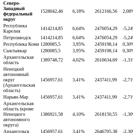
Северо-
Западный
1528042,46
6,18%
2612166,56
2,08
федеральный
округ
Республика
1414214,85
6,64%
2476054,29
-5,2
Карелия
Петрозаводск
1414214,85
6,64%
2476054,29
-5,2
Республика Коми
1280085,5
3,95%
2459198,14
0,30
Сыктывкар
1280085,5
3,95%
2459198,14
0,30
Архангельская
1389748,72
4,02%
2610634,69
-1,3
область
Ненецкий
автономный
округ
1456957,61
3,41%
2437411,99
-2,7
(Архангельская
область)
Нарьян-Мар
1456957,61
3,41%
2437411,99
-2,7
Архангельская
область (кроме
Ненецкого
1386921,58
4,10%
2618150,55
-1,3
автономного
округа)
Архангельск
1456957,61
3,41%
2646705,38
-2,3