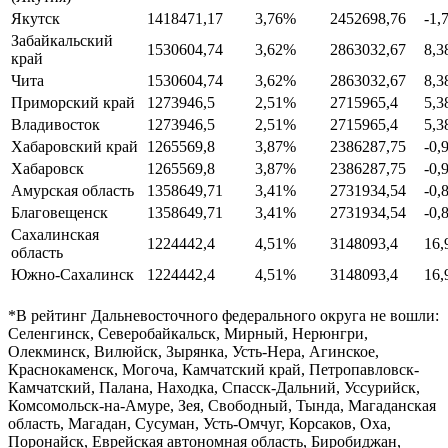
Якутск
1418471,17
3,76%
2452698,76
-1,
Забайкальский
1530604,74
3,62%
2863032,67
8,
край
Чита
1530604,74
3,62%
2863032,67
8,
Приморский край
1273946,5
2,51%
2715965,4
5,
Владивосток
1273946,5
2,51%
2715965,4
5,
Хабаровский край
1265569,8
3,87%
2386287,75
-0,
Хабаровск
1265569,8
3,87%
2386287,75
-0,
Амурская область
1358649,71
3,41%
2731934,54
-0,
Благовещенск
1358649,71
3,41%
2731934,54
-0,
Сахалинская
1224442,4
4,51%
3148093,4
16
область
Южно-Сахалинск
1224442,4
4,51%
3148093,4
16
*В рейтинг Дальневосточного федерального округа не вошли:
Селенгинск, Северобайкальск, Мирный, Нерюнгри,
Олекминск, Вилюйск, Зырянка, Усть-Нера, Агинское,
Краснокаменск, Могоча, Камчатский край, Петропавловск-
Камчатский, Палана, Находка, Спасск-Дальний, Уссурийск,
Комсомольск-на-Амуре, Зея, Свободный, Тында, Магаданская
область, Магадан, Сусуман, Усть-Омчуг, Корсаков, Оха,
Поронайск, Еврейская автономная область, Биробиджан,