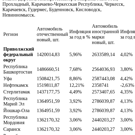
Прохладный, Карачаево-Черкесская Республика, Черкесск,
Карачаевск, Гудермес, Буденновск, Кисловодск,
Невинномысск.
Автомобиль
Автомобиль
Инфляция
иностранной
Инфля
Регион
отечественный
за год в %
марки
за год 
новый, шт.
новый, шт.
Приволжский
федеральный
1420014,83
5,96%
2633589,14
4,02%
округ
Республика
1486660,51
7,68%
2564036,93
3,80%
Башкортостан
Уфа
1508421,75
8,86%
2587443,08
4,42%
Нефтекамск
1519811,87
12,21%
2358741
-2,63%
Стерлитамак
1437177,75
4,49%
2573407,65
4,35%
Республика
1364951,59
3,92%
2786039,87
4,13%
Марий Эл
Йошкар-Ола
1364951,59
3,92%
2786039,87
4,13%
Республика
1362170,32
3,06%
2440203,27
3,00%
Мордовия
Саранск
1362170,32
3,06%
2440203,27
3,00%