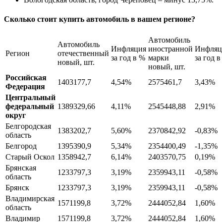
Сколько стоит купить автомобиль в вашем регионе?
Автомобиль
Автомобиль
Инфляция
иностранной
Инфляц
Регион
отечественный
за год в %
марки
за год 
новый, шт.
новый, шт.
Российская
1403177,7
4,54%
2575461,7
3,43%
Федерация
Центральный
федеральный
1389329,66
4,11%
2545448,88
2,91%
округ
Белгородская
1383202,7
5,60%
2370842,92
-0,83%
область
Белгород
1395390,9
5,34%
2354400,49
-1,35%
Старый Оскол
1358942,7
6,14%
2403570,75
0,19%
Брянская
1233797,3
3,19%
2359943,11
-0,58%
область
Брянск
1233797,3
3,19%
2359943,11
-0,58%
Владимирская
1571199,8
3,72%
2444052,84
1,60%
область
Владимир
1571199,8
3,72%
2444052,84
1,60%