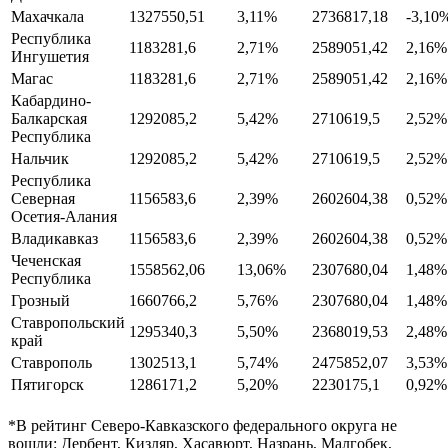
Махачкала
1327550,51
3,11%
2736817,18
-3,10
Республика
1183281,6
2,71%
2589051,42
2,16%
Ингушетия
Магас
1183281,6
2,71%
2589051,42
2,16%
Кабардино-
Балкарская
1292085,2
5,42%
2710619,5
2,52%
Республика
Нальчик
1292085,2
5,42%
2710619,5
2,52%
Республика
Северная
1156583,6
2,39%
2602604,38
0,52%
Осетия-Алания
Владикавказ
1156583,6
2,39%
2602604,38
0,52%
Чеченская
1558562,06
13,06%
2307680,04
1,48%
Республика
Грозный
1660766,2
5,76%
2307680,04
1,48%
Ставропольский
1295340,3
5,50%
2368019,53
2,48%
край
Ставрополь
1302513,1
5,74%
2475852,07
3,53%
Пятигорск
1286171,2
5,20%
2230175,1
0,92%
*В рейтинг Северо-Кавказского федерального округа не
вошли: Дербент, Кизляр, Хасавюрт, Назрань, Малгобек,