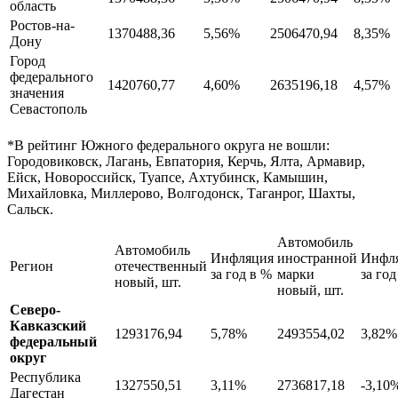
область
Ростов-на-
1370488,36
5,56%
2506470,94
8,35%
Дону
Город
федерального
1420760,77
4,60%
2635196,18
4,57%
значения
Севастополь
*В рейтинг Южного федерального округа не вошли:
Городовиковск, Лагань, Евпатория, Керчь, Ялта, Армавир,
Ейск, Новороссийск, Туапсе, Ахтубинск, Камышин,
Михайловка, Миллерово, Волгодонск, Таганрог, Шахты,
Сальск.
Автомобиль
Автомобиль
Инфляция
иностранной
Инфл
Регион
отечественный
за год в %
марки
за год
новый, шт.
новый, шт.
Северо-
Кавказский
1293176,94
5,78%
2493554,02
3,82%
федеральный
округ
Республика
1327550,51
3,11%
2736817,18
-3,10
Дагестан