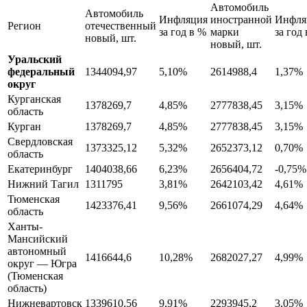
Автомобиль
Автомобиль
Инфляция
иностранной
Инфля
Регион
отечественный
за год в %
марки
за год
новый, шт.
новый, шт.
Уральский
федеральный
1344094,97
5,10%
2614988,4
1,37%
округ
Курганская
1378269,7
4,85%
2777838,45
3,15%
область
Курган
1378269,7
4,85%
2777838,45
3,15%
Свердловская
1373325,12
5,32%
2652373,12
0,70%
область
Екатеринбург
1404038,66
6,23%
2656404,72
-0,75%
Нижний Тагил
1311795
3,81%
2642103,42
4,61%
Тюменская
1423376,41
9,56%
2661074,29
4,64%
область
Ханты-
Мансийский
автономный
1416644,6
10,28%
2682027,27
4,99%
округ — Югра
(Тюменская
область)
Нижневартовск
1339610,56
9,91%
2293945,2
3,05%