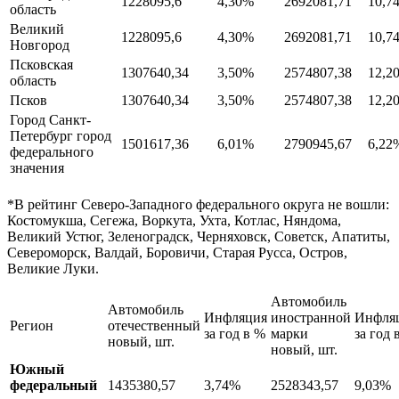
1228095,6
4,30%
2692081,71
10,7
область
Великий
1228095,6
4,30%
2692081,71
10,7
Новгород
Псковская
1307640,34
3,50%
2574807,38
12,2
область
Псков
1307640,34
3,50%
2574807,38
12,2
Город Санкт-
Петербург город
1501617,36
6,01%
2790945,67
6,22
федерального
значения
*В рейтинг Северо-Западного федерального округа не вошли:
Костомукша, Сегежа, Воркута, Ухта, Котлас, Няндома,
Великий Устюг, Зеленоградск, Черняховск, Советск, Апатиты,
Североморск, Валдай, Боровичи, Старая Русса, Остров,
Великие Луки.
Автомобиль
Автомобиль
Инфляция
иностранной
Инфля
Регион
отечественный
за год в %
марки
за год 
новый, шт.
новый, шт.
Южный
федеральный
1435380,57
3,74%
2528343,57
9,03%