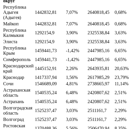
округ
Республика
Адыгея
1442832,81
7,07%
2640818,45
0,68%
(Адыгея)
Майкоп
1442832,81
7,07%
2640818,45
0,68%
Республика
1292154,9
3,90%
2325538,84
3,63%
Калмыкия
Элиста
1292154,9
3,90%
2325538,84
3,63%
Республика
1459441,73
-1,42%
2447985,16
6,65%
Крым
Симферополь
1459441,73
-1,42%
2447985,16
6,65%
Краснодарский
1445152,91
2,26%
2643935,81
20,63%
край
Краснодар
1417337,94
1,56%
2617985,29
23,79%
Сочи
1546689,09
4,81%
2738665,97
11,14%
Астраханская
1540535,24
6,48%
2420807,62
2,51%
область
Астрахань
1540535,24
6,48%
2420807,62
2,51%
Волгоградская
1525237,47
3,03%
2511161,7
2,29%
область
Волгоград
1525237,47
3,03%
2511161,7
2,29%
Ростовская
1370488,36
5,56%
2506470,94
8,35%