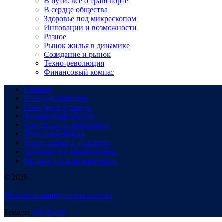
В пути: все о транспорте
В сердце общества
Здоровье под микроскопом
Инновации и возможности
Разное
Рынок жилья в динамике
Созидание и рынок
Техно-революция
Финансовый компас
Главная
В сердце общества
Созидание и рынок
Финансовый компас
В пути: все о транспорте
Техно-революция
Рынок жилья в динамике
Здоровье под микроскопом
Инновации и возможности
© 2026
Политика конфиденциальности
Тема от
WP Puzzle