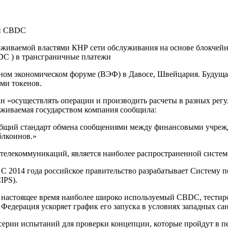
ерживаемой властями КНР сети обслуживания на основе блокчейн
DC ) в трансграничные платежи
ном экономическом форуме (ВЭФ) в Давосе, Швейцария. Будущая 
ми токенов.
ран «осуществлять операции и производить расчеты в разных ре
живаемая государством компания сообщила:
 общий стандарт обмена сообщениями между финансовыми учреж
блкоинов.»
лекоммуникаций, является наиболее распространенной системо
 С 2014 года российское правительство разрабатывает Систему
IPS).
настоящее время наиболее широко используемый CBDC, тестиров
 Федерация ускоряет график его запуска в условиях западных са
в серии испытаний для проверки концепции, которые пройдут в п