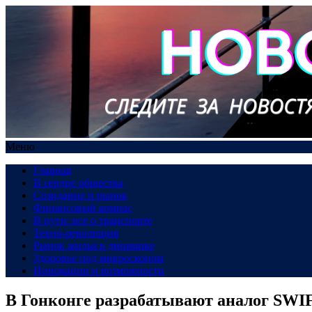
Меню
Главная
В сердце общества
Созидание и рынок
Финансовый компас
В пути: все о транспорте
Техно-революция
Рынок жилья в динамике
Здоровье под микроскопом
Инновации и возможности
В Гонконге разрабатывают аналог SWI