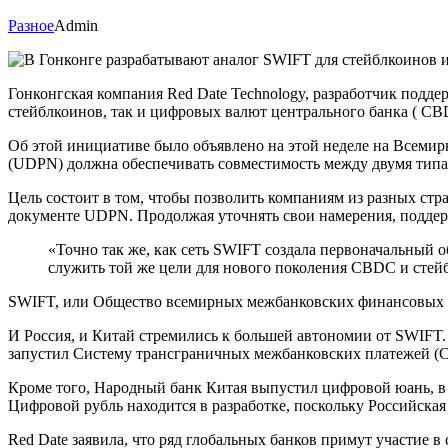
Разное
Admin
Гонконгская компания Red Date Technology, разработчик подд
стейблкоинов, так и цифровых валют центрального банка ( CB
Об этой инициативе было объявлено на этой неделе на Всемир
(UDPN) должна обеспечивать совместимость между двумя типа
Цель состоит в том, чтобы позволить компаниям из разных ст
документе UDPN. Продолжая уточнять свои намерения, поддер
«Точно так же, как сеть SWIFT создала первоначальный
служить той же цели для нового поколения CBDC и стей
SWIFT, или Общество всемирных межбанковских финансовых те
И Россия, и Китай стремились к большей автономии от SWIFT.
запустил Систему трансграничных межбанковских платежей (C
Кроме того, Народный банк Китая выпустил цифровой юань, в 
Цифровой рубль находится в разработке, поскольку Российская
Red Date заявила, что ряд глобальных банков примут участие 