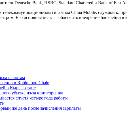
ели Deutsche Bank, HSBC, Standard Chartered и Bank of East As
м телекоммуникационным гигантом China Mobile, службой клири
тром. Его основная цель — облегчить внедрение блокчейна в 
вным валютам
окенов в Robinhood Chain
лей в Кыргызстане
льного убытка из-за крипторынка
ывается спустя четыре года работы
ть
рвый же день после зачисления зарплаты