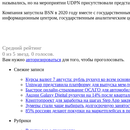
назывались, но на мероприятии UDPN присутствовали представит
Компания запустила BSN в 2020 году вместе с государственны
информационным центром, государственным аналитическим цен
Средний рейтинг
0 из 5 звезд. 0 голосов.
Вам нужно
авторизироваться
для того, чтобы проголосовать.
Свежие записи
Курсы валют 7 августа: рубль рухнул ко всем осно
Uniswap представила платформу для выпуска мем-т
Быстрое онлайн-страхование ОСАГО для автомоби
Акции Galaxy Digital рухнули на 14% после кварта
Криптопроект для заработка на шагах Step App закр
Зумеры стали чаще выбирать долгосрочную занятос
85% россиян делают покупки на маркетплейсах в пе
Рубрики