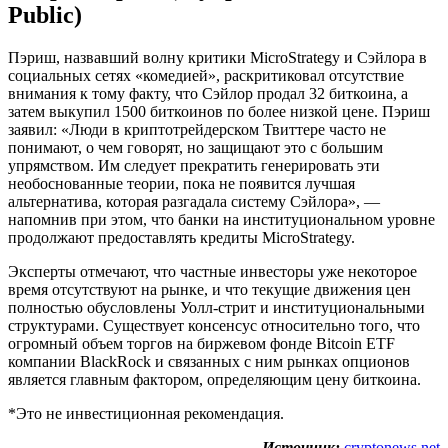
Public)
Пэриш, назвавший волну критики MicroStrategy и Сэйлора в
социальных сетях «комедией», раскритиковал отсутствие
внимания к тому факту, что Сэйлор продал 32 биткоина, а
затем выкупил 1500 биткоинов по более низкой цене. Пэриш
заявил: «Люди в криптотрейдерском Твиттере часто не
понимают, о чем говорят, но защищают это с большим
упрямством. Им следует прекратить генерировать эти
необоснованные теории, пока не появится лучшая
альтернатива, которая разгадала систему Сэйлора», —
напомнив при этом, что банки на институциональном уровне
продолжают предоставлять кредиты MicroStrategy.
Эксперты отмечают, что частные инвесторы уже некоторое
время отсутствуют на рынке, и что текущие движения цен
полностью обусловлены Уолл-стрит и институциональными
структурами. Существует консенсус относительно того, что
огромный объем торгов на биржевом фонде Bitcoin ETF
компании BlackRock и связанных с ним рынках опционов
является главным фактором, определяющим цену биткоина.
*Это не инвестиционная рекомендация.
Источник:
cryptonews.net