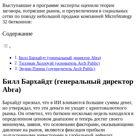
Выступавшие в программе эксперты оценили теории
заговора, потрясшие рынок, и преувеличения в социальных
сетях по поводу небольшой продажи компанией MicroStrategy
32 биткоинов:
Содержание
Билл Бархайдт (генеральный директор Abra)
Тиллман Холлоуэй (основатель Arch Public)
Эндрю Пэриш (соучредитель Arch Public)
Билл Бархайдт (генеральный директор
Abra)
Бархайдт признал, что в ИИ вливаются большие суммы денег,
но утверждал, что эти деньги не уходят с криптовалютного
рынка. Он отметил, что биткоин несколько недель находился в
определенном ценовом диапазоне и теперь достиг своего
минимума, заявив, что основными факторами, оказывающими
давление на рынок, являются фиксация прибыли
долгосрочными инвесторами и глобальный дефицит