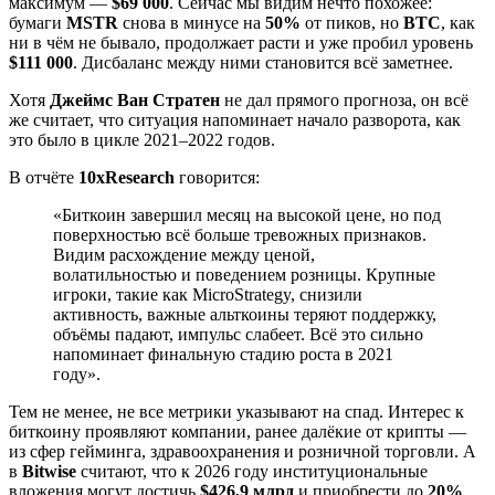
максимум —
$69 000
. Сейчас мы видим нечто похожее:
бумаги
MSTR
снова в минусе на
50%
от пиков, но
BTC
, как
ни в чём не бывало, продолжает расти и уже пробил уровень
$111 000
. Дисбаланс между ними становится всё заметнее.
Хотя
Джеймс Ван Стратен
не дал прямого прогноза, он всё
же считает, что ситуация напоминает начало разворота, как
это было в цикле 2021–2022 годов.
В отчёте
10xResearch
говорится:
«Биткоин завершил месяц на высокой цене, но под
поверхностью всё больше тревожных признаков.
Видим расхождение между ценой,
волатильностью и поведением розницы. Крупные
игроки, такие как MicroStrategy, снизили
активность, важные альткоины теряют поддержку,
объёмы падают, импульс слабеет. Всё это сильно
напоминает финальную стадию роста в 2021
году».
Тем не менее, не все метрики указывают на спад. Интерес к
биткоину проявляют компании, ранее далёкие от крипты —
из сфер гейминга, здравоохранения и розничной торговли. А
в
Bitwise
считают, что к 2026 году институциональные
вложения могут достичь
$426,9 млрд
и приобрести до
20%