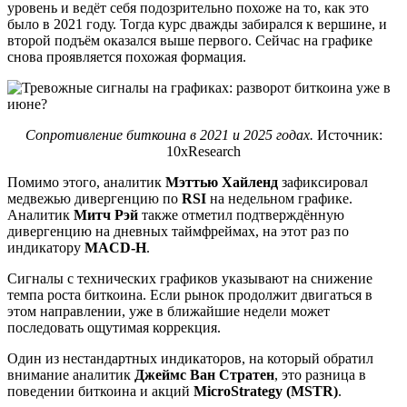
уровень и ведёт себя подозрительно похоже на то, как это
было в 2021 году. Тогда курс дважды забирался к вершине, и
второй подъём оказался выше первого. Сейчас на графике
снова проявляется похожая формация.
Сопротивление биткоина в 2021 и 2025 годах.
Источник:
10xResearch
Помимо этого, аналитик
Мэттью Хайленд
зафиксировал
медвежью дивергенцию по
RSI
на недельном графике.
Аналитик
Митч Рэй
также отметил подтверждённую
дивергенцию на дневных таймфреймах, на этот раз по
индикатору
MACD-H
.
Сигналы с технических графиков указывают на снижение
темпа роста биткоина. Если рынок продолжит двигаться в
этом направлении, уже в ближайшие недели может
последовать ощутимая коррекция.
Один из нестандартных индикаторов, на который обратил
внимание аналитик
Джеймс Ван Стратен
, это разница в
поведении биткоина и акций
MicroStrategy (MSTR)
.