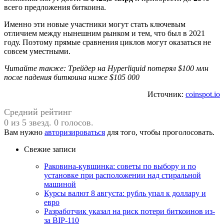
всего предложения биткоина.
Именно эти новые участники могут стать ключевым
отличием между нынешним рынком и тем, что был в 2021
году. Поэтому прямые сравнения циклов могут оказаться не
совсем уместными.
Читайте также: Трейдер на Hyperliquid потерял $100 млн
после падения биткоина ниже $105 000
Источник:
coinspot.io
Средний рейтинг
0 из 5 звезд. 0 голосов.
Вам нужно
авторизироваться
для того, чтобы проголосовать.
Свежие записи
Раковина-кувшинка: советы по выбору и по
установке при расположении над стиральной
машиной
Курсы валют 8 августа: рубль упал к доллару и
евро
Разработчик указал на риск потери биткоинов из-
за BIP-110