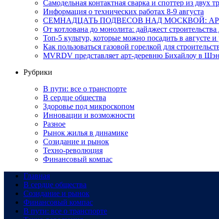
Самодельная контактная сварка и споттер из двух
Информация о технических работах 8-9 августа
СЕМНАДЦАТЬ ПОДВЕСОВ НАД МОСКВОЙ: АР
От котлована до монолита: дайджест строительств
Топ-5 культур, которые можно посадить в августе и
Как пользоваться газовой горелкой для строительс
MVRDV представляет арт-деревню Бихайлоу в Шэн
Рубрики
В пути: все о транспорте
В сердце общества
Здоровье под микроскопом
Инновации и возможности
Разное
Рынок жилья в динамике
Созидание и рынок
Техно-революция
Финансовый компас
Главная
В сердце общества
Созидание и рынок
Финансовый компас
В пути: все о транспорте