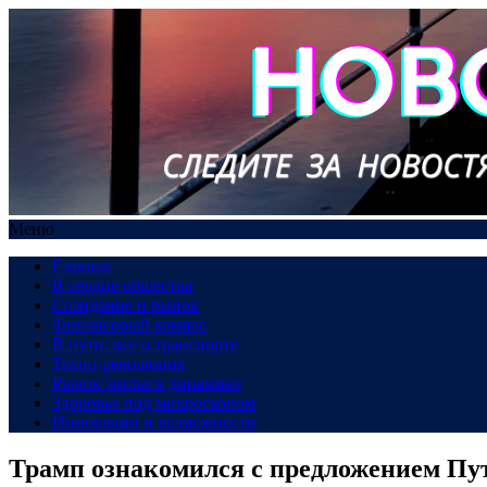
Меню
Главная
В сердце общества
Созидание и рынок
Финансовый компас
В пути: все о транспорте
Техно-революция
Рынок жилья в динамике
Здоровье под микроскопом
Инновации и возможности
Трамп ознакомился с предложением П