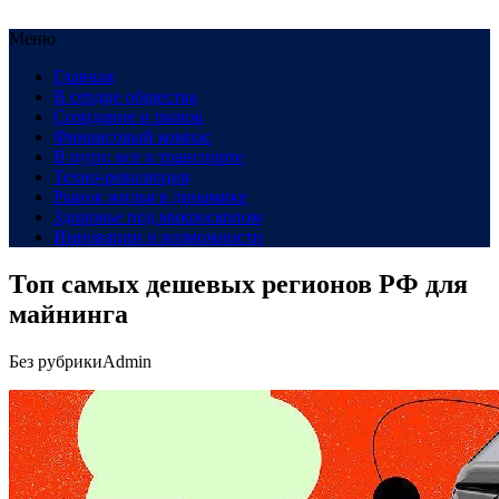
Меню
Главная
В сердце общества
Созидание и рынок
Финансовый компас
В пути: все о транспорте
Техно-революция
Рынок жилья в динамике
Здоровье под микроскопом
Инновации и возможности
Топ самых дешевых регионов РФ для
майнинга
Без рубрики
Admin