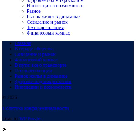
Здоровье под микроскопом
Инновации и возможности
Разное
Рынок жилья в динамике
Созидание и рынок
Техно-революция
Финансовый компас
Главная
В сердце общества
Созидание и рынок
Финансовый компас
В пути: все о транспорте
Техно-революция
Рынок жилья в динамике
Здоровье под микроскопом
Инновации и возможности
© 2026
Политика конфиденциальности
Тема от
WP Puzzle
➤