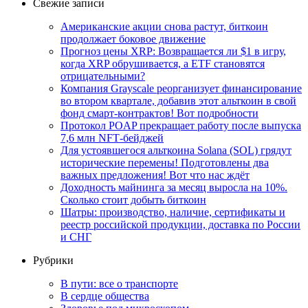
Свежие записи
Американские акции снова растут, биткоин
продолжает боковое движение
Прогноз цены XRP: Возвращается ли $1 в игру,
когда XRP обрушивается, а ETF становятся
отрицательными?
Компания Grayscale реорганизует финансирование
во втором квартале, добавив этот альткоин в свой
фонд смарт-контрактов! Вот подробности
Протокол POAP прекращает работу после выпуска
7,6 млн NFT‑бейджей
Для устоявшегося альткоина Solana (SOL) грядут
исторические перемены! Подготовлены два
важных предложения! Вот что нас ждёт
Доходность майнинга за месяц выросла на 10%.
Сколько стоит добыть биткоин
Шатры: производство, наличие, сертификаты и
реестр российской продукции, доставка по России
и СНГ
Рубрики
В пути: все о транспорте
В сердце общества