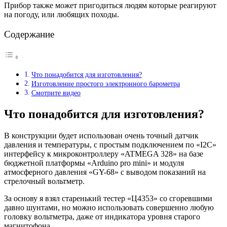
Прибор также может пригодиться людям которые реагируют
на погоду, или любящих походы.
Содержание
Что понадобится для изготовления?
Изготовление простого электронного барометра
Смотрите видео
Что понадобится для изготовления?
В конструкции будет использован очень точный датчик
давления и температуры, с простым подключением по «I2C»
интерфейсу к микроконтроллеру «ATMEGA 328» на базе
бюджетной платформы «Arduino pro mini» и модуля
атмосферного давления «GY-68» c выводом показаний на
стрелочный вольтметр.
За основу я взял старенький тестер «Ц4353» со сгоревшими
давно шунтами, но можно использовать совершенно любую
головку вольтметра, даже от индикатора уровня старого
магнитофона.