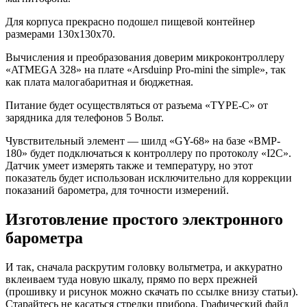
Для корпуса прекрасно подошел пищевой контейнер
размерами 130х130х70.
Вычисления и преобразования доверим микроконтроллеру
«ATMEGA 328» на плате «Arsduinp Pro-mini the simple», так
как плата малогабаритная и бюджетная.
Питание будет осуществляться от разъема «TYPE-C» от
зарядника для телефонов 5 Вольт.
Чувствительный элемент — шилд «GY-68» на базе «BMP-
180» будет подключаться к контроллеру по протоколу «I2C».
Датчик умеет измерять также и температуру, но этот
показатель будет использован исключительно для коррекции
показаний барометра, для точности измерений.
Изготовление простого электронного
барометра
И так, сначала раскрутим головку вольтметра, и аккуратно
вклеиваем туда новую шкалу, прямо по верх прежней
(прошивку и рисунок можно скачать по ссылке внизу статьи).
Старайтесь не касаться стрелки прибора. Графический файл