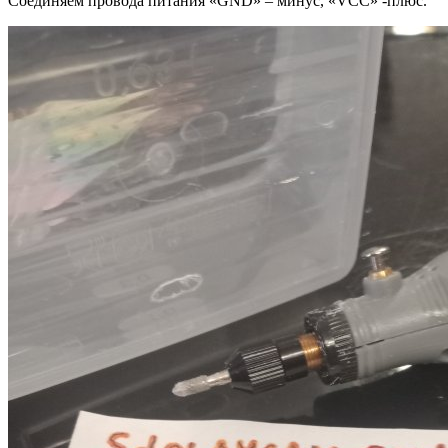
Соединяем провода питания «GND» – минус, «VCC» -плюс.