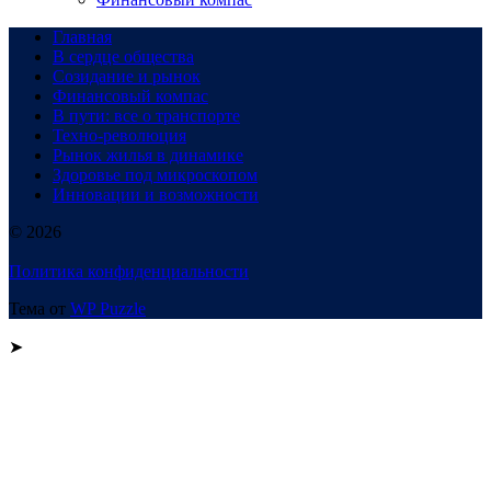
Главная
В сердце общества
Созидание и рынок
Финансовый компас
В пути: все о транспорте
Техно-революция
Рынок жилья в динамике
Здоровье под микроскопом
Инновации и возможности
© 2026
Политика конфиденциальности
Тема от
WP Puzzle
➤