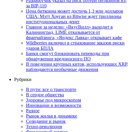
Разработчик указал на риск потери биткоинов из-
за BIP-110
Цена биткоина может достичь 1,3 млн долларов
США: Мэтт Хоуган из Bitwise ждет триллионы
институциональных денег
Главное за неделю: «ВкусВилл» выходит в
Калининград, LIMÉ отказывается от
франчайзинга, «Яндекс Лавка» открывает кафе
Wildberries включил в страхование заказов риски
ударов БПЛА
Банки смогут блокировать переводы при
обнаружении вредоносного ПО
В поведении крупных китов, использующих XRP,
наблюдаются необычные движения
Рубрики
В пути: все о транспорте
В сердце общества
Здоровье под микроскопом
Инновации и возможности
Разное
Рынок жилья в динамике
Созидание и рынок
Техно-революция
Финансовый компас