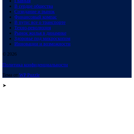
Главная
В сердце общества
Созидание и рынок
Финансовый компас
В пути: все о транспорте
Техно-революция
Рынок жилья в динамике
Здоровье под микроскопом
Инновации и возможности
© 2026
Политика конфиденциальности
Тема от
WP Puzzle
➤