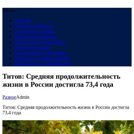
Меню
Главная
В сердце общества
Созидание и рынок
Финансовый компас
В пути: все о транспорте
Техно-революция
Рынок жилья в динамике
Здоровье под микроскопом
Инновации и возможности
Титов: Средняя продолжительность
жизни в России достигла 73,4 года
Разное
Admin
Титов: Средняя продолжительность жизни в России достигла
73,4 года