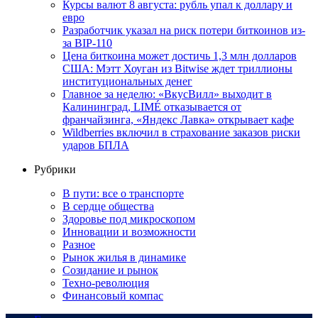
Курсы валют 8 августа: рубль упал к доллару и
евро
Разработчик указал на риск потери биткоинов из-
за BIP-110
Цена биткоина может достичь 1,3 млн долларов
США: Мэтт Хоуган из Bitwise ждет триллионы
институциональных денег
Главное за неделю: «ВкусВилл» выходит в
Калининград, LIMÉ отказывается от
франчайзинга, «Яндекс Лавка» открывает кафе
Wildberries включил в страхование заказов риски
ударов БПЛА
Рубрики
В пути: все о транспорте
В сердце общества
Здоровье под микроскопом
Инновации и возможности
Разное
Рынок жилья в динамике
Созидание и рынок
Техно-революция
Финансовый компас