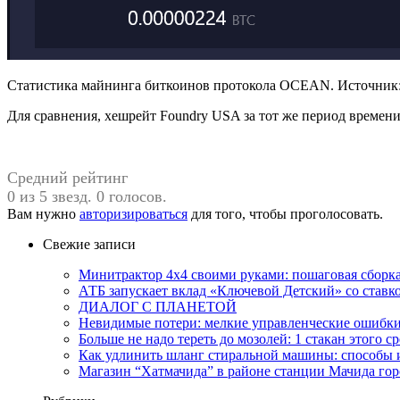
Статистика майнинга биткоинов протокола OCEAN. Источник: 
Для сравнения, хешрейт Foundry USA за тот же период времени
Средний рейтинг
0 из 5 звезд. 0 голосов.
Вам нужно
авторизироваться
для того, чтобы проголосовать.
Свежие записи
Минитрактор 4х4 своими руками: пошаговая сборка
АТБ запускает вклад «Ключевой Детский» со ставк
ДИАЛОГ С ПЛАНЕТОЙ
Невидимые потери: мелкие управленческие ошибк
Больше не надо тереть до мозолей: 1 стакан этого с
Как удлинить шланг стиральной машины: способы
Магазин “Хатмачида” в районе станции Мачида гор