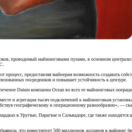
блоков, проводимый майнинговыми пулами, в основном централ
C.
этот процесс, предоставляя майнерам возможность создавать соб
лизованных посредников и повышает устойчивость к цензуре.
печение Datum компании Ocean во всех ее майнинговых операция
месте и агрегация тысяч подключений к майнинговым установка
бствуя географическому и операционному разнообразию», — сказ
ощадках в Уругвае, Парагвае и Сальвадоре, где также находится
объявила, что инвестирует 500 миллионов долларов в майнинг би