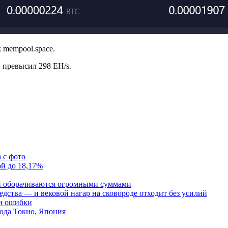
mempool.space.
 превысил 298 EH/s.
 с фото
ой до 18,17%
и оборачиваются огромными суммами
редства — и вековой нагар на сковороде отходит без усилий
 и ошибки
ода Токио, Япония