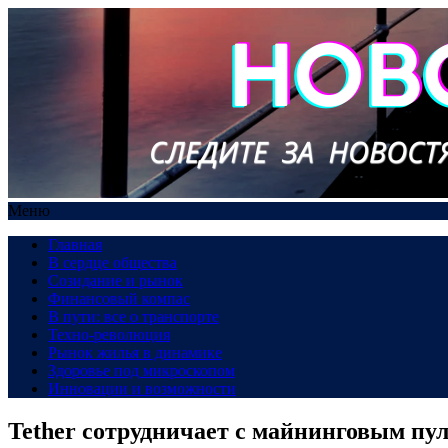
Меню
Главная
В сердце общества
Созидание и рынок
Финансовый компас
В пути: все о транспорте
Техно-революция
Рынок жилья в динамике
Здоровье под микроскопом
Инновации и возможности
Tether сотрудничает с майнинговым пу