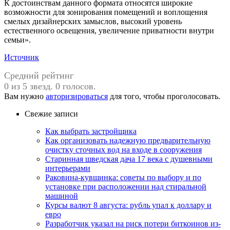
К достоинствам данного формата относятся широкие
возможности для зонирования помещений и воплощения
смелых дизайнерских замыслов, высокий уровень
естественного освещения, увеличение приватности внутри
семьи».
Источник
Средний рейтинг
0 из 5 звезд. 0 голосов.
Вам нужно
авторизироваться
для того, чтобы проголосовать.
Свежие записи
Как выбрать застройщика
Как организовать надежную предварительную
очистку сточных вод на входе в сооружения
Старинная шведская дача 17 века с душевными
интерьерами
Раковина-кувшинка: советы по выбору и по
установке при расположении над стиральной
машиной
Курсы валют 8 августа: рубль упал к доллару и
евро
Разработчик указал на риск потери биткоинов из-