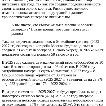
интервал в три года, так как это средняя продолжительность
строительства одного корпуса. Риски существенного
изменения показателей по вводу зданий в данном
хронологическом интервале минимальны.
А вы знаете, что Рынок жилья в Москве и области
лихорадит? Новые тренды, которые перевернут
рынок?
Так, по подсчетам аналитиков, в ближайшие три года (2025-
2027 гг.) ежегодно в «старой» Москве будет вводиться в
среднем 73 жилых небоскреба. В свою очередь, в 2022-2024 гг.
показатель составлял порядка 58 высоток в год.
В 2025 году ожидается максимальный ввод небоскребов от 30
этажей за всю историю рынка – 96 объектов. В 2026 году
застройщики намерены сдать 45 высоток, в 2027 году – 81.
Общий объем ввода корпусов от 30 этажей за
рассматриваемый период (2025-2027 гг.) увеличится на 28,3%
– до 222 зданий против 173 в 2022-2024 гг.
В разрезе сегментов в 2025-2027 гг. будут преобладать вводы
новостроек бизнес-класса (47%). А в 2027 году впервые
девелоперы построят больше премиальных небоскребов (доля
от всех вводов – 25%), чем массовых (21%). Это связано не со