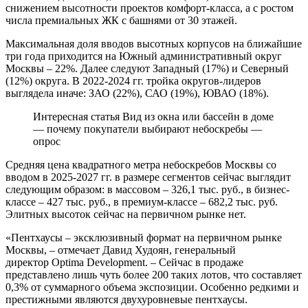
снижением высотности проектов комфорт-класса, а с ростом
числа премиальных ЖК с башнями от 30 этажей.
Максимальная доля вводов высотных корпусов на ближайшие
три года приходится на Южный административный округ
Москвы – 22%. Далее следуют Западный (17%) и Северный
(12%) округа. В 2022-2024 гг. тройка округов-лидеров
выглядела иначе: ЗАО (22%), САО (19%), ЮВАО (18%).
Интересная статья Вид из окна или бассейн в доме
— почему покупатели выбирают небоскребы —
опрос
Средняя цена квадратного метра небоскребов Москвы со
вводом в 2025-2027 гг. в размере сегментов сейчас выглядит
следующим образом: в массовом – 326,1 тыс. руб., в бизнес-
классе – 427 тыс. руб., в премиум-классе – 682,2 тыс. руб.
Элитных высоток сейчас на первичном рынке нет.
«Пентхаусы – эксклюзивный формат на первичном рынке
Москвы, – отмечает Давид Худоян, генеральный
директор Optima Development. – Сейчас в продаже
представлено лишь чуть более 200 таких лотов, что составляет
0,3% от суммарного объема экспозиции. Особенно редкими и
престижными являются двухуровневые пентхаусы.