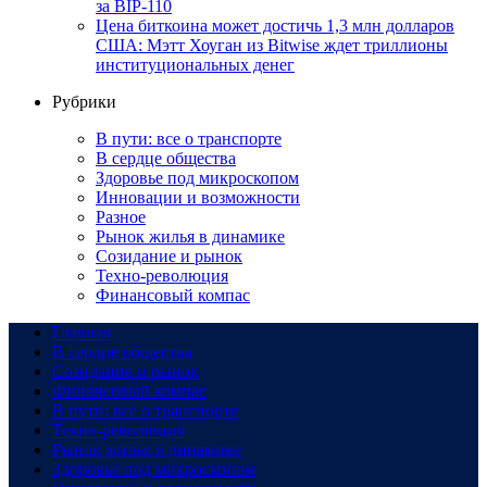
за BIP-110
Цена биткоина может достичь 1,3 млн долларов
США: Мэтт Хоуган из Bitwise ждет триллионы
институциональных денег
Рубрики
В пути: все о транспорте
В сердце общества
Здоровье под микроскопом
Инновации и возможности
Разное
Рынок жилья в динамике
Созидание и рынок
Техно-революция
Финансовый компас
Главная
В сердце общества
Созидание и рынок
Финансовый компас
В пути: все о транспорте
Техно-революция
Рынок жилья в динамике
Здоровье под микроскопом