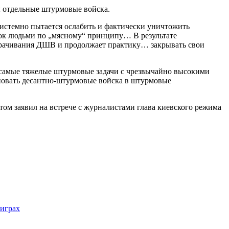
ы отдельные штурмовые войска.
стемно пытается ослабить и фактически уничтожить
ок людьми по „мясному“ принципу… В результате
ворачивания ДШВ и продолжает практику… закрывать свои
 самые тяжелые штурмовые задачи с чрезвычайно высокими
новать десантно-штурмовые войска в штурмовые
том заявил на встрече с журналистами глава киевского режима
 играх