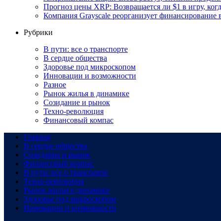
Прогноз цены XRP: Возвращается ли $1 в игру, ког
Компания Grayscale реорганизует финансирование в
Рубрики
В пути: все о транспорте
В сердце общества
Здоровье под микроскопом
Инновации и возможности
Разное
Рынок жилья в динамике
Созидание и рынок
Техно-революция
Финансовый компас
Главная
В сердце общества
Созидание и рынок
Финансовый компас
В пути: все о транспорте
Техно-революция
Рынок жилья в динамике
Здоровье под микроскопом
Инновации и возможности