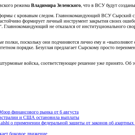
евского режима
Владимира Зеленского
, что в ВСУ будут создан
еформы с кровавым следом. Главнокомандующий ВСУ Сырский си
астойчиво формирует личный инструмент закрытия своих ошиб
а“. Главнокомандующий не отказался от институционального с
ые полки, поскольку они подчиняются лично ему и «выполняют
тетном порядке. Безуглая предлагает Сырскому просто переиме
 штурмовые войска, соответствующее решение уже принято. Об э
бзор финансового рынка от 6 августа
 Австралии и США остановила выплаты
lshi о применении федеральной защиты от законов об азартных
жает боковое движение