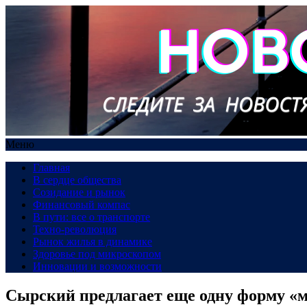
Меню
Главная
В сердце общества
Созидание и рынок
Финансовый компас
В пути: все о транспорте
Техно-революция
Рынок жилья в динамике
Здоровье под микроскопом
Инновации и возможности
Сырский предлагает еще одну форму «