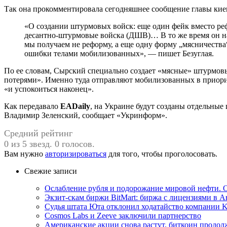
Так она прокомментировала сегодняшнее сообщение главы ки
«О создании штурмовых войск: еще один фейк вместо р
десантно-штурмовые войска (ДШВ)… В то же время он н
мы получаем не реформу, а еще одну форму „мясничеств
ошибки телами мобилизованных», — пишет Безуглая.
По ее словам, Сырский специально создает «мясные» штурмов
потерями». Именно туда отправляют мобилизованных в приори
«и успокоиться наконец».
Как передавало
EADaily
, на Украине будут созданы отдельные
Владимир Зеленский, сообщает «Укринформ».
Средний рейтинг
0 из 5 звезд. 0 голосов.
Вам нужно
авторизироваться
для того, чтобы проголосовать.
Свежие записи
Ослабление рубля и подорожание мировой нефти. О
Экзит-скам биржи BitMart: биржа с лицензиями в
Судья штата Юта отклонил ходатайство компании Ka
Cosmos Labs и Zeeve заключили партнерство
Американские акции снова растут, биткоин продол