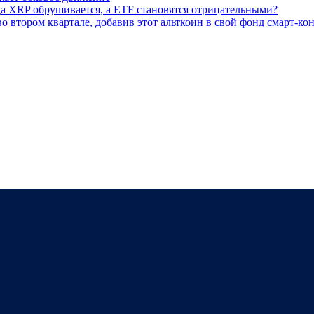
да XRP обрушивается, а ETF становятся отрицательными?
о втором квартале, добавив этот альткоин в свой фонд смарт-ко