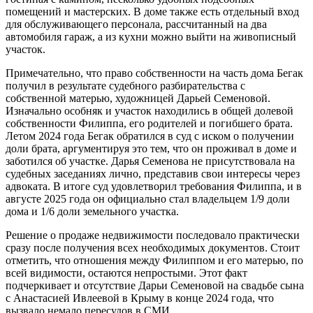
помещений и мастерских. В доме также есть отдельный вход
для обслуживающего персонала, рассчитанный на два
автомобиля гараж, а из кухни можно выйти на живописный
участок.
Примечательно, что право собственности на часть дома Бегак
получил в результате судебного разбирательства с
собственной матерью, художницей Дарьей Семеновой.
Изначально особняк и участок находились в общей долевой
собственности Филиппа, его родителей и погибшего брата.
Летом 2024 года Бегак обратился в суд с иском о получении
доли брата, аргументируя это тем, что он проживал в доме и
заботился об участке. Дарья Семенова не присутствовала на
судебных заседаниях лично, представив свои интересы через
адвоката. В итоге суд удовлетворил требования Филиппа, и в
августе 2025 года он официально стал владельцем 1/9 доли
дома и 1/6 доли земельного участка.
Решение о продаже недвижимости последовало практически
сразу после получения всех необходимых документов. Стоит
отметить, что отношения между Филиппом и его матерью, по
всей видимости, остаются непростыми. Этот факт
подчеркивает и отсутствие Дарьи Семеновой на свадьбе сына
с Анастасией Ивлеевой в Крыму в конце 2024 года, что
вызвало немало пересудов в СМИ.