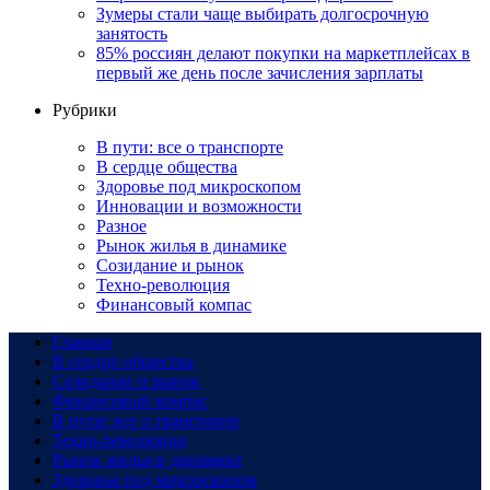
Зумеры стали чаще выбирать долгосрочную
занятость
85% россиян делают покупки на маркетплейсах в
первый же день после зачисления зарплаты
Рубрики
В пути: все о транспорте
В сердце общества
Здоровье под микроскопом
Инновации и возможности
Разное
Рынок жилья в динамике
Созидание и рынок
Техно-революция
Финансовый компас
Главная
В сердце общества
Созидание и рынок
Финансовый компас
В пути: все о транспорте
Техно-революция
Рынок жилья в динамике
Здоровье под микроскопом