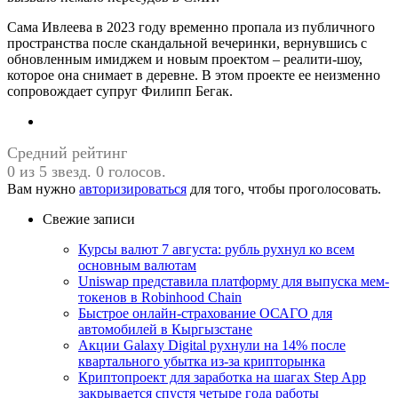
Сама Ивлеева в 2023 году временно пропала из публичного
пространства после скандальной вечеринки, вернувшись с
обновленным имиджем и новым проектом – реалити-шоу,
которое она снимает в деревне. В этом проекте ее неизменно
сопровождает супруг Филипп Бегак.
Средний рейтинг
0 из 5 звезд. 0 голосов.
Вам нужно
авторизироваться
для того, чтобы проголосовать.
Свежие записи
Курсы валют 7 августа: рубль рухнул ко всем
основным валютам
Uniswap представила платформу для выпуска мем-
токенов в Robinhood Chain
Быстрое онлайн-страхование ОСАГО для
автомобилей в Кыргызстане
Акции Galaxy Digital рухнули на 14% после
квартального убытка из-за крипторынка
Криптопроект для заработка на шагах Step App
закрывается спустя четыре года работы