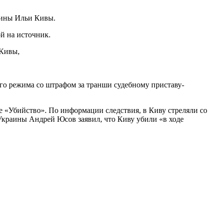
аины Ильи Кивы.
й на источник.
 Кивы,
щего режима со штрафом за транши судебному приставу-
е «Убийство». По информации следствия, в Киву стреляли со
Украины Андрей Юсов заявил, что Киву убили «в ходе