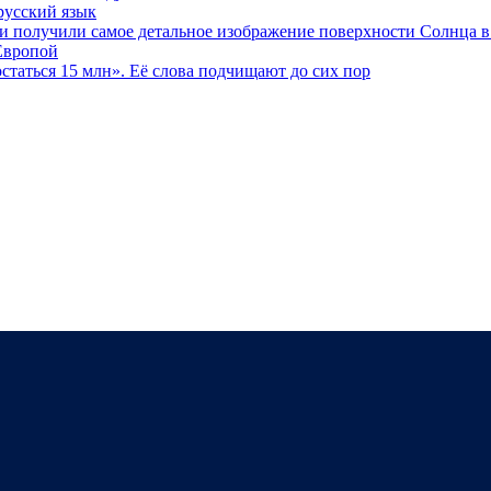
русский язык
и получили самое детальное изображение поверхности Солнца в
 Европой
статься 15 млн». Её слова подчищают до сих пор