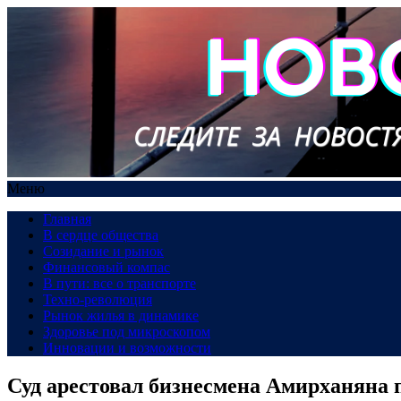
Меню
Главная
В сердце общества
Созидание и рынок
Финансовый компас
В пути: все о транспорте
Техно-революция
Рынок жилья в динамике
Здоровье под микроскопом
Инновации и возможности
Суд арестовал бизнесмена Амирханяна п