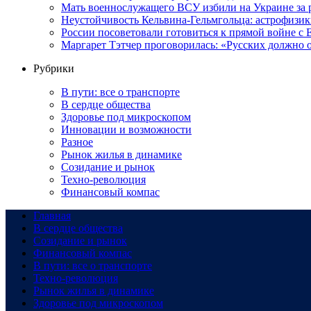
Мать военнослужащего ВСУ избили на Украине за 
Неустойчивость Кельвина-Гельмгольца: астрофизик
России посоветовали готовиться к прямой войне с
Маргарет Тэтчер проговорилась: «Русских должно о
Рубрики
В пути: все о транспорте
В сердце общества
Здоровье под микроскопом
Инновации и возможности
Разное
Рынок жилья в динамике
Созидание и рынок
Техно-революция
Финансовый компас
Главная
В сердце общества
Созидание и рынок
Финансовый компас
В пути: все о транспорте
Техно-революция
Рынок жилья в динамике
Здоровье под микроскопом