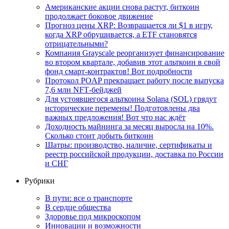
Американские акции снова растут, биткоин
продолжает боковое движение
Прогноз цены XRP: Возвращается ли $1 в игру,
когда XRP обрушивается, а ETF становятся
отрицательными?
Компания Grayscale реорганизует финансирование
во втором квартале, добавив этот альткоин в свой
фонд смарт-контрактов! Вот подробности
Протокол POAP прекращает работу после выпуска
7,6 млн NFT‑бейджей
Для устоявшегося альткоина Solana (SOL) грядут
исторические перемены! Подготовлены два
важных предложения! Вот что нас ждёт
Доходность майнинга за месяц выросла на 10%.
Сколько стоит добыть биткоин
Шатры: производство, наличие, сертификаты и
реестр российской продукции, доставка по России
и СНГ
Рубрики
В пути: все о транспорте
В сердце общества
Здоровье под микроскопом
Инновации и возможности