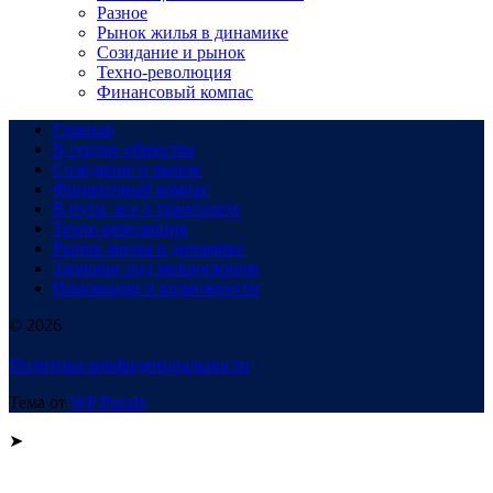
Разное
Рынок жилья в динамике
Созидание и рынок
Техно-революция
Финансовый компас
Главная
В сердце общества
Созидание и рынок
Финансовый компас
В пути: все о транспорте
Техно-революция
Рынок жилья в динамике
Здоровье под микроскопом
Инновации и возможности
© 2026
Политика конфиденциальности
Тема от
WP Puzzle
➤