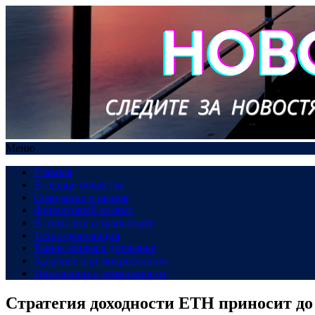
Меню
Главная
В сердце общества
Созидание и рынок
Финансовый компас
В пути: все о транспорте
Техно-революция
Рынок жилья в динамике
Здоровье под микроскопом
Инновации и возможности
Стратегия доходности ETH приносит до