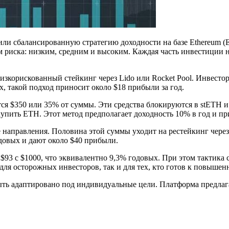
ли сбалансированную стратегию доходности на базе Ethereum (
м риска: низким, средним и высоким. Каждая часть инвестиции 
изкорискованный стейкинг через Lido или Rocket Pool. Инвесто
, такой подход приносит около $18 прибыли за год.
ся $350 или 35% от суммы. Эти средства блокируются в stETH 
купить ETH. Этот метод предполагает доходность 10% в год и п
направления. Половина этой суммы уходит на рестейкинг через 
довых и дают около $40 прибыли.
т $93 с $1000, что эквивалентно 9,3% годовых. При этом тактик
ля осторожных инвесторов, так и для тех, кто готов к повышен
ть адаптировано под индивидуальные цели. Платформа предлага