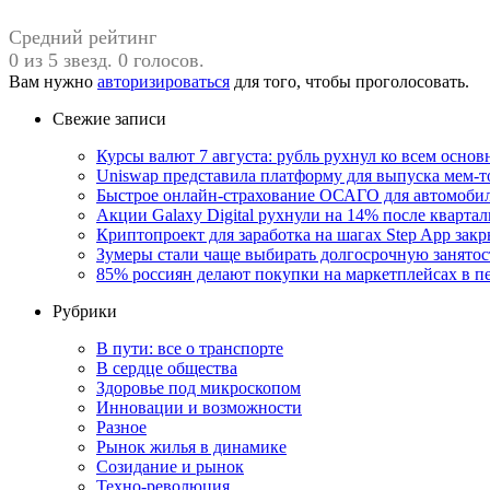
Средний рейтинг
0 из 5 звезд. 0 голосов.
Вам нужно
авторизироваться
для того, чтобы проголосовать.
Свежие записи
Курсы валют 7 августа: рубль рухнул ко всем осно
Uniswap представила платформу для выпуска мем-т
Быстрое онлайн-страхование ОСАГО для автомоби
Акции Galaxy Digital рухнули на 14% после кварта
Криптопроект для заработка на шагах Step App закр
Зумеры стали чаще выбирать долгосрочную занятос
85% россиян делают покупки на маркетплейсах в пе
Рубрики
В пути: все о транспорте
В сердце общества
Здоровье под микроскопом
Инновации и возможности
Разное
Рынок жилья в динамике
Созидание и рынок
Техно-революция