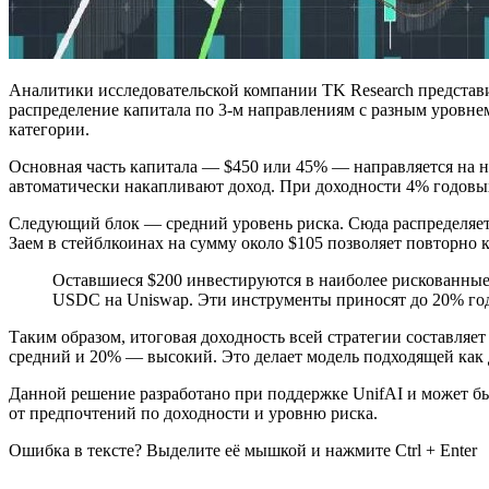
Аналитики исследовательской компании TK Research представи
распределение капитала по 3-м направлениям с разным уровне
категории.
Основная часть капитала — $450 или 45% — направляется на н
автоматически накапливают доход. При доходности 4% годовых
Следующий блок — средний уровень риска. Сюда распределяет
Заем в стейблкоинах на сумму около $105 позволяет повторно 
Оставшиеся $200 инвестируются в наиболее рискованные 
USDC на Uniswap. Эти инструменты приносят до 20% го
Таким образом, итоговая доходность всей стратегии составляе
средний и 20% — высокий. Это делает модель подходящей как д
Данной решение разработано при поддержке UnifAI и может бы
от предпочтений по доходности и уровню риска.
Ошибка в тексте? Выделите её мышкой и нажмите Ctrl + Enter