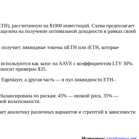
ETH), рассчитанную на $1000 инвестиций. Схема предполагает
нацелена на получение оптимальной доходности в рамках своей
р получает ликвидные токены stETH или rETH, которые
и используются как залог на AAVE с коэффициентом LTV 30%.
риносит примерно $35.
Eigenlayer, а другая часть — в пул ликвидности ETH–
а сбалансирована по рискам: 45% — низкий риск, 35% —
ной волатильности.
ет аналитику различных вариантов и стратегий в зависимости
Источник:
cryptonews.net