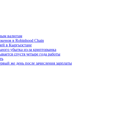
вным валютам
окенов в Robinhood Chain
лей в Кыргызстане
льного убытка из-за крипторынка
ывается спустя четыре года работы
ть
рвый же день после зачисления зарплаты